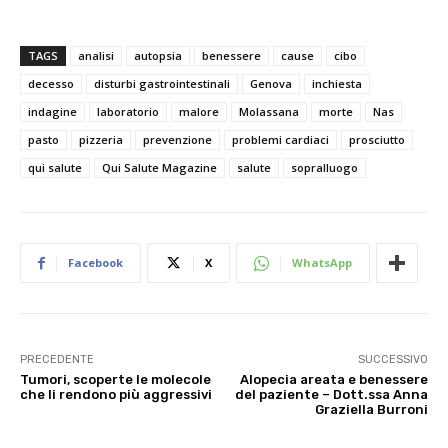
TAGS
analisi
autopsia
benessere
cause
cibo
decesso
disturbi gastrointestinali
Genova
inchiesta
indagine
laboratorio
malore
Molassana
morte
Nas
pasto
pizzeria
prevenzione
problemi cardiaci
prosciutto
qui salute
Qui Salute Magazine
salute
sopralluogo
Facebook
X
WhatsApp
PRECEDENTE
SUCCESSIVO
Tumori, scoperte le molecole
Alopecia areata e benessere
che li rendono più aggressivi
del paziente – Dott.ssa Anna
Graziella Burroni