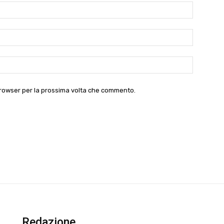
Nome:*
Email:*
Website:
 browser per la prossima volta che commento.
Redazione