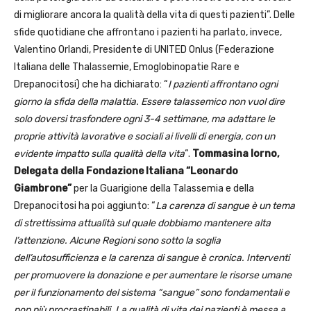
di migliorare ancora la qualità della vita di questi pazienti”. Delle
sfide quotidiane che affrontano i pazienti ha parlato, invece,
Valentino Orlandi, Presidente di UNITED Onlus (Federazione
Italiana delle Thalassemie, Emoglobinopatie Rare e
Drepanocitosi) che ha dichiarato: “
I pazienti affrontano ogni
giorno la sfida della malattia. Essere talassemico non vuol dire
solo doversi trasfondere ogni 3-4 settimane, ma adattare le
proprie attività lavorative e sociali ai livelli di energia, con un
evidente impatto sulla qualità della vita
“.
Tommasina Iorno,
Delegata della Fondazione Italiana “Leonardo
Giambrone”
per la Guarigione della Talassemia e della
Drepanocitosi ha poi aggiunto: “
La carenza di sangue è un tema
di strettissima attualità sul quale dobbiamo mantenere alta
l’attenzione. Alcune Regioni sono sotto la soglia
dell’autosufficienza e la carenza di sangue è cronica. Interventi
per promuovere la donazione e per aumentare le risorse umane
per il funzionamento del sistema “sangue” sono fondamentali e
non più procrastinabili. La qualità di vita dei pazienti è messa a