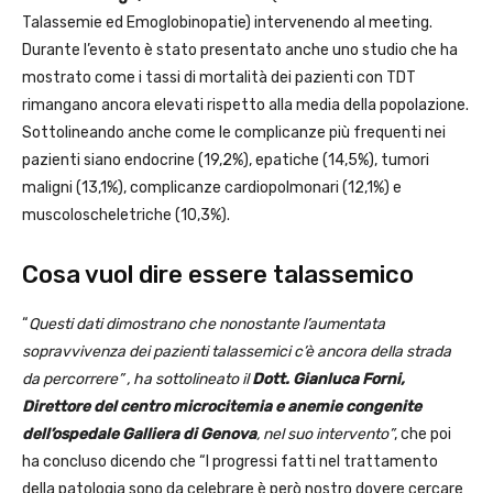
Talassemie ed Emoglobinopatie) intervenendo al meeting.
Durante l’evento è stato presentato anche uno studio che ha
mostrato come i tassi di mortalità dei pazienti con TDT
rimangano ancora elevati rispetto alla media della popolazione.
Sottolineando anche come le complicanze più frequenti nei
pazienti siano endocrine (19,2%), epatiche (14,5%), tumori
maligni (13,1%), complicanze cardiopolmonari (12,1%) e
muscoloscheletriche (10,3%).
Cosa vuol dire essere talassemico
“
Questi dati dimostrano che nonostante l’aumentata
sopravvivenza dei pazienti talassemici c’è ancora della strada
da percorrere” , ha sottolineato il
Dott. Gianluca Forni,
Direttore del centro microcitemia e anemie congenite
dell’ospedale Galliera di Genova
, nel suo intervento”
, che poi
ha concluso dicendo che “I progressi fatti nel trattamento
della patologia sono da celebrare è però nostro dovere cercare