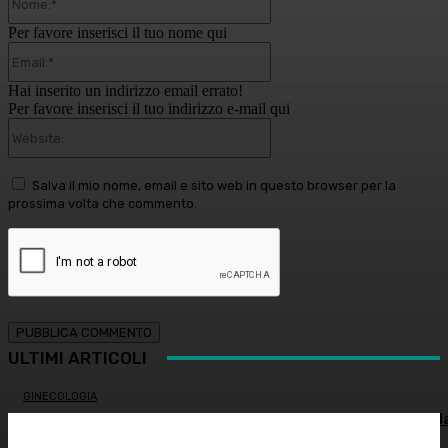
Per favore inserisci il tuo nome qui
Email:*
Hai inserito un indirizzo email errato!
Per favore inserisci il tuo indirizzo e-mail qui
Website:
Salva il mio nome, email e sito web in questo browser per la
prossima volta che commento.
ULTIMI ARTICOLI
GINECOLOGIA
Salute sessuale femminile: cosa sapere per proteggere l
propria salute