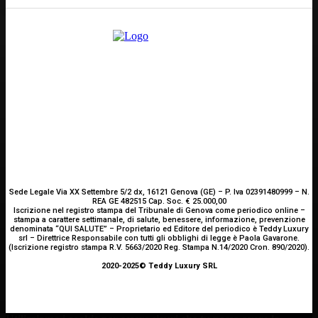
Scrivici
Sede Legale Via XX Settembre 5/2 dx, 16121 Genova (GE) – P. Iva 02391480999 – N.
REA GE 482515 Cap. Soc. € 25.000,00
Iscrizione nel registro stampa del Tribunale di Genova come periodico online –
stampa a carattere settimanale, di salute, benessere, informazione, prevenzione
denominata “QUI SALUTE” – Proprietario ed Editore del periodico è Teddy Luxury
srl – Direttrice Responsabile con tutti gli obblighi di legge è Paola Gavarone.
(Iscrizione registro stampa R.V. 5663/2020 Reg. Stampa N.14/2020 Cron. 890/2020).
2020-2025© Teddy Luxury SRL