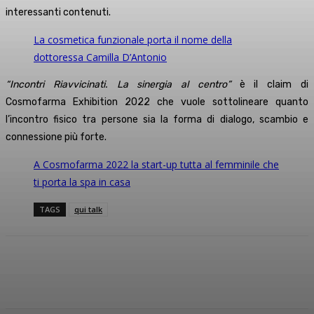
interessanti contenuti.
La cosmetica funzionale porta il nome della
dottoressa Camilla D’Antonio
“Incontri Riavvicinati. La sinergia al centro”
è il claim di
Cosmofarma Exhibition 2022 che vuole sottolineare quanto
l’incontro fisico tra persone sia la forma di dialogo, scambio e
connessione più forte.
A Cosmofarma 2022 la start-up tutta al femminile che
ti porta la spa in casa
TAGS
qui talk
Facebook
X
WhatsApp
Linkedin