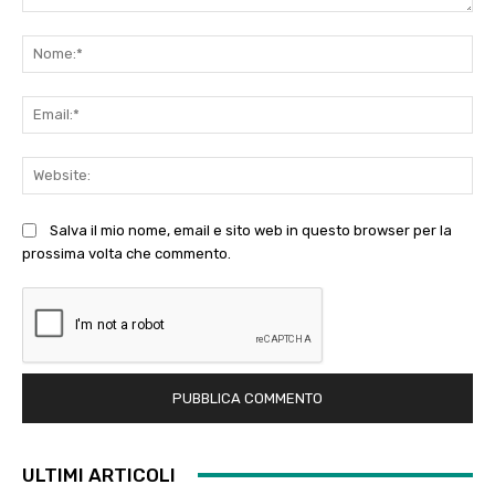
Commento:
No
Ema
Web
Salva il mio nome, email e sito web in questo browser per la
prossima volta che commento.
ULTIMI ARTICOLI