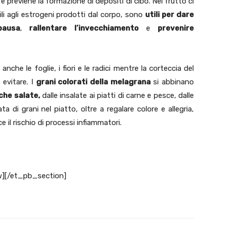
to e previene la formazione di depositi di cibo. Nel frutto ci
ili agli estrogeni prodotti dal corpo, sono
utili per dare
pausa
,
rallentare l’invecchiamento
e
prevenire
o anche le foglie, i fiori e le radici mentre la corteccia del
 evitare. I
grani colorati della melagrana
si abbinano
 che salate,
dalle insalate ai piatti di carne e pesce, dalle
 di grani nel piatto, oltre a regalare colore e allegria,
e il rischio di processi infiammatori.
][/et_pb_section]