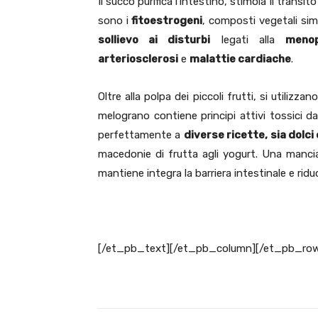
Il succo purifica l’intestino, stimola il transi
sono i
fitoestrogeni
, composti vegetali sim
sollievo ai disturbi
legati alla
meno
arteriosclerosi
e
malattie cardiache
.
Oltre alla polpa dei piccoli frutti, si utilizzan
melograno contiene principi attivi tossici da
perfettamente a
diverse ricette, sia dolci
macedonie di frutta agli yogurt. Una manciata
mantiene integra la barriera intestinale e riduc
[/et_pb_text][/et_pb_column][/et_pb_row