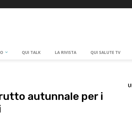
RO
QUI TALK
LA RIVISTA
QUI SALUTE TV
U
frutto autunnale per i
i