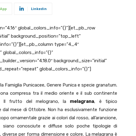
App
Linkedin
on=”4.16″ global_colors_info=”{}”][et_pb_row
itial” background_position=”top_left”
_info=”{}”][et_pb_column type=”4_4″
” global_colors_info=”{}”
uilder_version=”4.18.0″ background_size=”initial”
_repeat=”repeat” global_colors_info=”{}”]
lla Famiglia Punicacee, Genere Punica e specie granatum.
 zona compresa tra il medio oriente e il sub continente
. Il frutto del melograno, la
melagrana
, è tipico
e dal mese di Ottobre. Non ha esclusivamente funzione
opo ornamentale grazie ai colori dal rosso, all’arancione,
a siano conosciute e diffuse solo poche tipologie di
0, diverse per forma dimensione e colore. La melagrana è