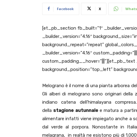
Facebook
X
Whats
[et_pb_section fb_built=”1″ _builder_versi
_builder_version=”4.16″ background_size=”in
background_repeat=”repeat” global_colors
_builder_version=”4.16″ custom_padding=”|||
custom_padding__hover=”|||”][et_pb_text _b
background_position=”top_left” background
Melograno è il nome di una pianta arborea de
Gli alberi di melograno sono originari della
indiano catena dell’himalayana compresa
della
stagione autunnale
e matura a partir
alimentare infatti viene impiegato anche a sc
dal verde al porpora. Nonostante in Itali
melagrana, in realtà ne esistono più di 1.00