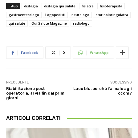
TAGS
disfagia
disfagia qui salute
fisiatra
fisioterapista
gastroenterologo
Logopedisti
neurologo
otorinolaringoiatra
qui salute
Qui Salute Magazine
radiologo
Facebook
X
WhatsApp
PRECEDENTE
SUCCESSIVO
Riabilitazione post
Luce blu, perché fa male agli
operatoria: al via fin dai primi
occhi?
giorni
ARTICOLI CORRELATI