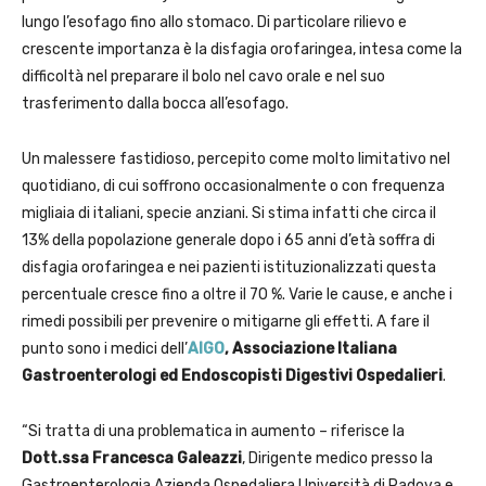
lungo l’esofago fino allo stomaco. Di particolare rilievo e
crescente importanza è la disfagia orofaringea, intesa come la
difficoltà nel preparare il bolo nel cavo orale e nel suo
trasferimento dalla bocca all’esofago.
Un malessere fastidioso, percepito come molto limitativo nel
quotidiano, di cui soffrono occasionalmente o con frequenza
migliaia di italiani, specie anziani. Si stima infatti che circa il
13% della popolazione generale dopo i 65 anni d’età soffra di
disfagia orofaringea e nei pazienti istituzionalizzati questa
percentuale cresce fino a oltre il 70 %. Varie le cause, e anche i
rimedi possibili per prevenire o mitigarne gli effetti. A fare il
punto sono i medici dell’
AIGO
, Associazione Italiana
Gastroenterologi ed Endoscopisti Digestivi Ospedalieri
.
“Si tratta di una problematica in aumento – riferisce la
Dott.ssa Francesca Galeazzi
, Dirigente medico presso la
Gastroenterologia Azienda Ospedaliera Università di Padova e