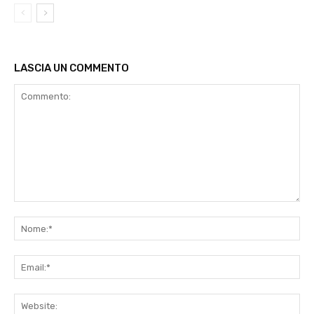
LASCIA UN COMMENTO
Commento:
No
Ema
Web