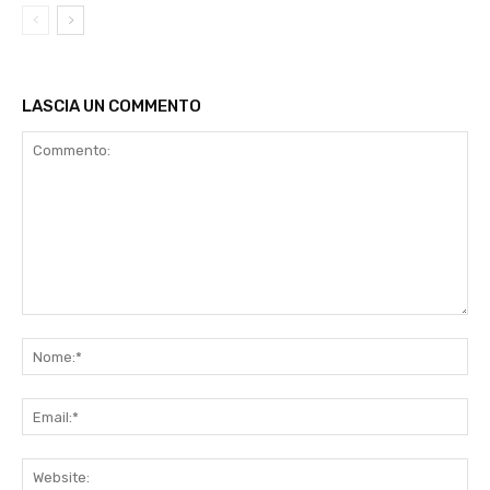
LASCIA UN COMMENTO
Commento:
No
Ema
Web