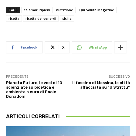
TAGS
calamari ripieni
nutrizione
Qui Salute Magazine
ricetta
ricetta del venerdi
sicilia
Facebook
X
WhatsApp
PRECEDENTE
SUCCESSIVO
Pianeta Futuro, le voci di 10
Il fascino di Messina, la città
scienziate su bioetica e
affacciata su “U Strittu”
ambiente a cura di Paolo
Donadoni
ARTICOLI CORRELATI