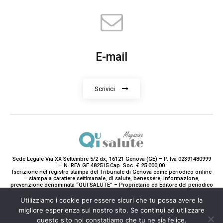
E-mail
Scrivici
Sede Legale Via XX Settembre 5/2 dx, 16121 Genova (GE) – P. Iva 02391480999
– N. REA GE 482515 Cap. Soc. € 25.000,00
Iscrizione nel registro stampa del Tribunale di Genova come periodico online
– stampa a carattere settimanale, di salute, benessere, informazione,
prevenzione denominata “QUI SALUTE” – Proprietario ed Editore del periodico
è Teddy Luxury srl – Direttrice Responsabile con tutti gli obblighi di legge è
Paola Gavarone. (Iscrizione registro stampa R.V. 5663/2020 Reg. Stampa
Utilizziamo i cookie per essere sicuri che tu possa avere la
N.14/2020 Cron. 890/2020).
migliore esperienza sul nostro sito. Se continui ad utilizzare
2020-2025© Teddy Luxury SRL
questo sito noi constatiamo che tu ne sia felice.