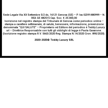
Sede Legale Via XX Settembre 5/2 dx, 16121 Genova (GE) – P. Iva 02391480999 – N.
REA GE 482515 Cap. Soc. € 25.000,00
Iscrizione nel registro stampa del Tribunale di Genova come periodico online –
stampa a carattere settimanale, di salute, benessere, informazione, prevenzione
denominata “QUI SALUTE” – Proprietario ed Editore del periodico è Teddy Luxury
srl – Direttrice Responsabile con tutti gli obblighi di legge è Paola Gavarone.
(Iscrizione registro stampa R.V. 5663/2020 Reg. Stampa N.14/2020 Cron. 890/2020).
2020-2025© Teddy Luxury SRL
ALIMENTAZIONE
OCULISTICA
ATTUALITÀ
Trapianto di cornea ad altissimo rischio riuscito al
È morto Francesco Guccini: addio al cantautore
Alimentazione nei mesi caldi: come sostenere
Bambino Gesù, 18 ore di intervento
italiano, aveva 86 anni
l’organismo?