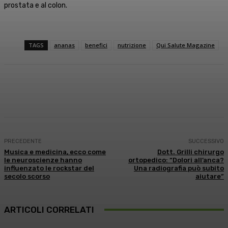
prostata e al colon.
TAGS
ananas
benefici
nutrizione
Qui Salute Magazine
Facebook
X
WhatsApp
Linkedin
PRECEDENTE
SUCCESSIVO
Musica e medicina, ecco come
Dott. Grilli chirurgo
le neuroscienze hanno
ortopedico: “Dolori all’anca?
influenzato le rockstar del
Una radiografia può subito
secolo scorso
aiutare”
ARTICOLI CORRELATI