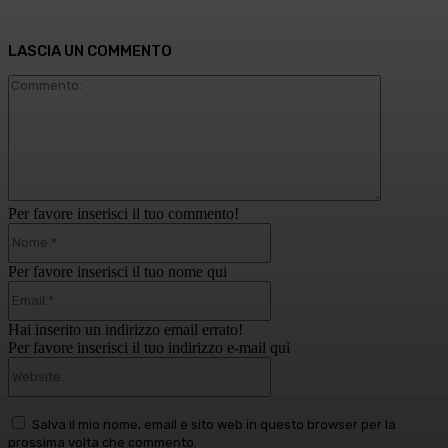
LASCIA UN COMMENTO
Commento
Per favore inserisci il tuo commento!
Nome:*
Per favore inserisci il tuo nome qui
Email:*
Hai inserito un indirizzo email errato!
Per favore inserisci il tuo indirizzo e-mail qui
Website:
Salva il mio nome, email e sito web in questo browser per la
prossima volta che commento.