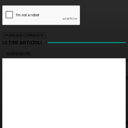
ULTIMI ARTICOLI
ALIMENTAZIONE
Alimentazione nei mesi caldi: come sostenere l’organism
OCULISTICA
Trapianto di cornea ad altissimo rischio riuscito al Bambi
Gesù, 18 ore di intervento
ATTUALITÀ
È morto Francesco Guccini: addio al cantautore italiano,
aveva 86 anni
INNOVAZIONE E TECNOLOGIA
SHARE4MED, dati e governance per misurare la salute de
Mediterraneo