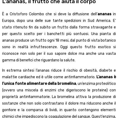
L’ananas, il frutto che aiuta il corpo
È a Cristoforo Colombo che si deve la diffusione dell’
ananas
in
Europa, dopo una delle sue tante spedizioni in Sud America. E’
stato ritenuto fin da subito un frutto dalla forma stravagante e
per questo scelto per i banchetti più sontuosi. Una pianta di
ananas produce un frutto ogni 18 mesi, dal punto di vista botanico
sono in realtà infruttescenze. Oggi questo frutto esotico si
riconosce non solo per il suo sapore dolce ma anche una vasta
gamma di benefici che riguardano la salute.
In estrema sintesi l’ananas riduce il rischio di obesità, diabete e
malattie cardiache ed è utile come antinfiammatorio.
L’ananas è
l’unica fonte alimentare della bromelina
, un’enzima proteolitico
(ovvero una miscela di enzimi che digeriscono le proteine) con
proprietà antinfiammatorie. La bromelina attiva la produzione di
sostanze che non solo contrastano il dolore ma riducono anche il
gonfiore e la comparsa di lividi, in quanto contengono elementi
chimici che impediscono la coagulazione del sangue. Quest’enzima,