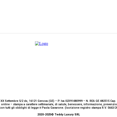
 XX Settembre 5/2 dx, 16121 Genova (GE) – P. Iva 02391480999 – N. REA GE 482515 Cap. 
 online – stampa a carattere settimanale, di salute, benessere, informazione, prevenz
con tutti gli obblighi di legge è Paola Gavarone. (Iscrizione registro stampa R.V. 5663
2020-2025© Teddy Luxury SRL