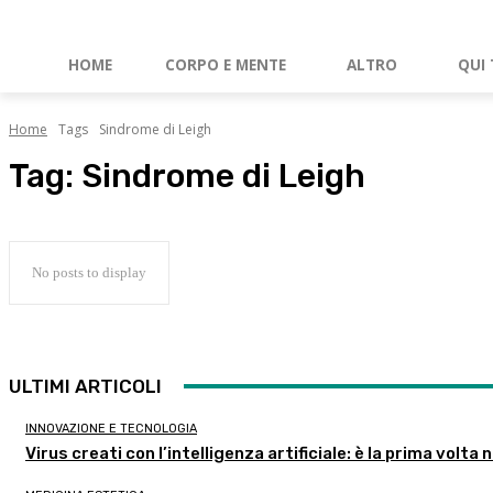
HOME
CORPO E MENTE
ALTRO
QUI 
Home
Tags
Sindrome di Leigh
Tag:
Sindrome di Leigh
No posts to display
ULTIMI ARTICOLI
INNOVAZIONE E TECNOLOGIA
Virus creati con l’intelligenza artificiale: è la prima volta n