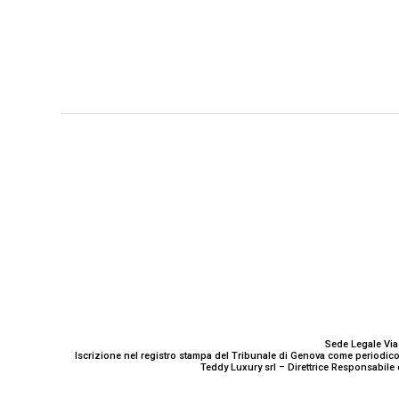
GENOVA
– Piazza della Vittoria 11 A Int. A – 16121
E-mail
Scrivici
Sede Legale Via
Iscrizione nel registro stampa del Tribunale di Genova come periodico
Teddy Luxury srl – Direttrice Responsabile 