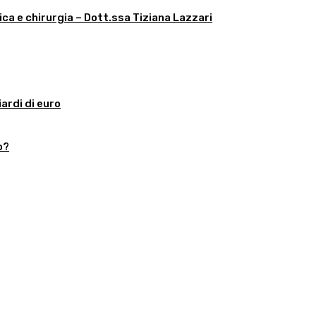
ica e chirurgia – Dott.ssa Tiziana Lazzari
iardi di euro
o?