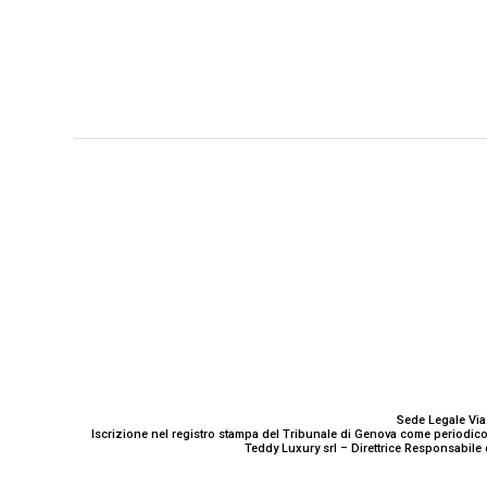
GENOVA
– Piazza della Vittoria 11 A Int. A – 16121
E-mail
Scrivici
Sede Legale Via
Iscrizione nel registro stampa del Tribunale di Genova come periodico
Teddy Luxury srl – Direttrice Responsabile 