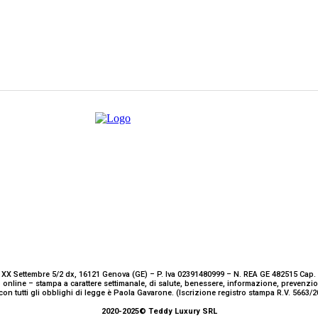
 XX Settembre 5/2 dx, 16121 Genova (GE) – P. Iva 02391480999 – N. REA GE 482515 Cap. 
 online – stampa a carattere settimanale, di salute, benessere, informazione, prevenz
con tutti gli obblighi di legge è Paola Gavarone. (Iscrizione registro stampa R.V. 5663
2020-2025© Teddy Luxury SRL