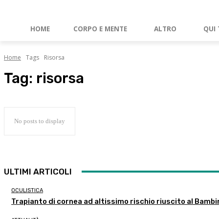
HOME
CORPO E MENTE
ALTRO
QUI 
Home
Tags
Risorsa
Tag:
risorsa
No posts to display
ULTIMI ARTICOLI
OCULISTICA
Trapianto di cornea ad altissimo rischio riuscito al Bambi