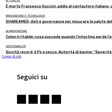
ATTUALITÀ
È morto Francesco Guccini: addio al cantautore italiano, 
INNOVAZIONE E TECNOLOGIA
SHARE4MED, dati e governance per misurare la salute de
ALIMENTAZIONE
Colon irritabile: cosa succede quando l’intestino perde l’
SOSTENIBILITÀ
Siccità record, il Po a secco. Autorità di bacino: “Severità
Leggi di più
Seguici su
Redazione