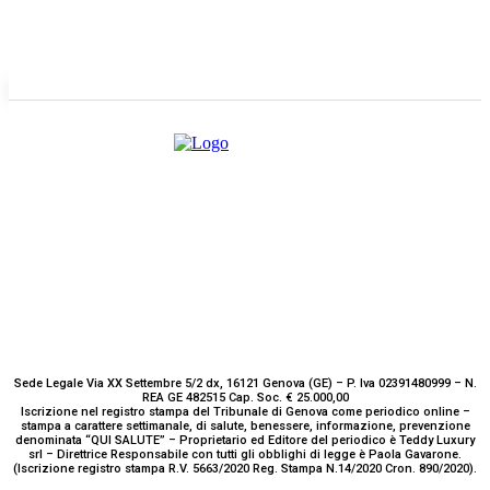
E-mail
Scrivici
Sede Legale Via XX Settembre 5/2 dx, 16121 Genova (GE) – P. Iva 02391480999 – N.
REA GE 482515 Cap. Soc. € 25.000,00
Iscrizione nel registro stampa del Tribunale di Genova come periodico online –
stampa a carattere settimanale, di salute, benessere, informazione, prevenzione
denominata “QUI SALUTE” – Proprietario ed Editore del periodico è Teddy Luxury
srl – Direttrice Responsabile con tutti gli obblighi di legge è Paola Gavarone.
(Iscrizione registro stampa R.V. 5663/2020 Reg. Stampa N.14/2020 Cron. 890/2020).