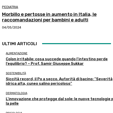
PEDIATRIA
Morbillo e pertosse in aumento in Italia, le
raccomandazioni per bambini e adulti
04/05/2024
ULTIMI ARTICOLI
ALIMENTAZIONE
Colon irritabile: cosa succede quando l’intestino perde
l’equilibrio? – Prof. Samir Giuseppe Sukkar
SOSTENIBILITÀ
Siccità record, il Po a secco. Autorità di bacino: “Severità
idrica alta, cuneo salino pericoloso”
DERMATOLOGIA
L’innovazione che protegge dal sole: le nuove tecnologie 
la pelle