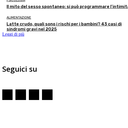
PSICOLOGIA
Il mito del sesso spontaneo: si può programmare l’intimi
ALIMENTAZIONE
Latte crudo, quali sono i rischi per i bambini? 43 casi di
sindromi gravi nel 2025
Leggi di più
Seguici su
Redazione
GENOVA
– Piazza della Vittoria 11 A Int. A – 16121