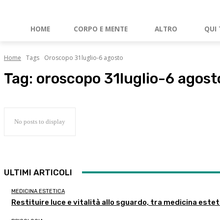
HOME
CORPO E MENTE
ALTRO
QUI 
Home
Tags
Oroscopo 31luglio-6 agosto
Tag:
oroscopo 31luglio-6 agost
No posts to display
ULTIMI ARTICOLI
MEDICINA ESTETICA
Restituire luce e vitalità allo sguardo, tra medicina estet