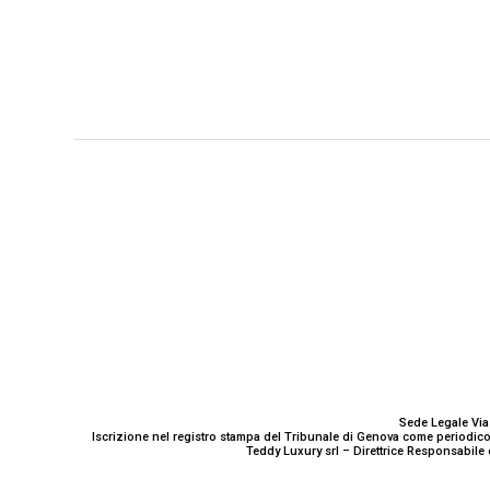
GENOVA
– Piazza della Vittoria 11 A Int. A – 16121
E-mail
Scrivici
Sede Legale Via
Iscrizione nel registro stampa del Tribunale di Genova come periodico
Teddy Luxury srl – Direttrice Responsabile 