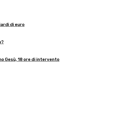
iardi di euro
o?
no Gesù, 18 ore di intervento