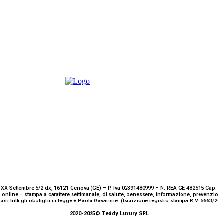
 XX Settembre 5/2 dx, 16121 Genova (GE) – P. Iva 02391480999 – N. REA GE 482515 Cap. 
 online – stampa a carattere settimanale, di salute, benessere, informazione, prevenz
con tutti gli obblighi di legge è Paola Gavarone. (Iscrizione registro stampa R.V. 5663
2020-2025© Teddy Luxury SRL