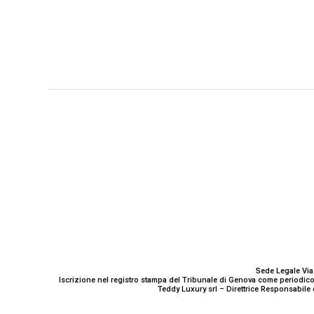
GENOVA
– Piazza della Vittoria 11 A Int. A – 16121
E-mail
Scrivici
Sede Legale Via
Iscrizione nel registro stampa del Tribunale di Genova come periodico
Teddy Luxury srl – Direttrice Responsabile 