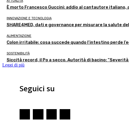
ATTUALITÀ
È morto Francesco Guccini: addio al cantautore italiano, 
INNOVAZIONE E TECNOLOGIA
SHARE4MED, dati e governance per misurare la salute de
ALIMENTAZIONE
Colon irritabile: cosa succede quando l’intestino perde l’
SOSTENIBILITÀ
Siccità record, il Po a secco. Autorità di bacino: “Severità
Leggi di più
Seguici su
Redazione