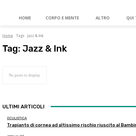
HOME
CORPO E MENTE
ALTRO
QUI 
Home
Tags
Jazz & Ink
Tag:
Jazz & Ink
No posts to display
ULTIMI ARTICOLI
OCULISTICA
Trapianto di cornea ad altissimo rischio riuscito al Bambi