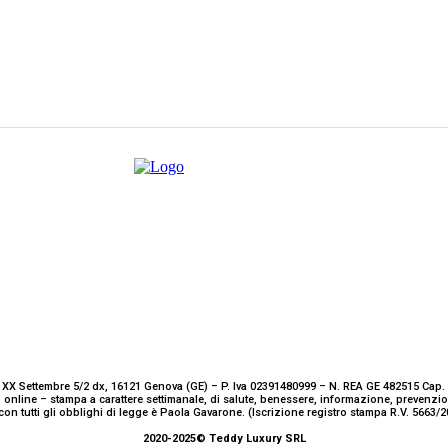
 XX Settembre 5/2 dx, 16121 Genova (GE) – P. Iva 02391480999 – N. REA GE 482515 Cap. 
 online – stampa a carattere settimanale, di salute, benessere, informazione, prevenz
con tutti gli obblighi di legge è Paola Gavarone. (Iscrizione registro stampa R.V. 5663
2020-2025© Teddy Luxury SRL