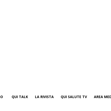
RO
QUI TALK
LA RIVISTA
QUI SALUTE TV
AREA MED