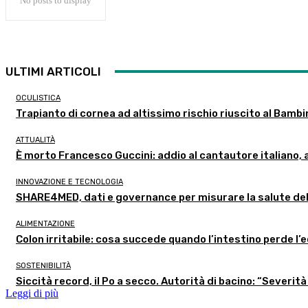
No posts to display
ULTIMI ARTICOLI
OCULISTICA
Trapianto di cornea ad altissimo rischio riuscito al Bambi
ATTUALITÀ
È morto Francesco Guccini: addio al cantautore italiano, 
INNOVAZIONE E TECNOLOGIA
SHARE4MED, dati e governance per misurare la salute de
ALIMENTAZIONE
Colon irritabile: cosa succede quando l’intestino perde l’
SOSTENIBILITÀ
Siccità record, il Po a secco. Autorità di bacino: “Severità
Leggi di più