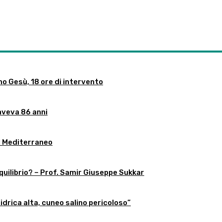
no Gesù, 18 ore di intervento
aveva 86 anni
l Mediterraneo
equilibrio? – Prof. Samir Giuseppe Sukkar
 idrica alta, cuneo salino pericoloso”