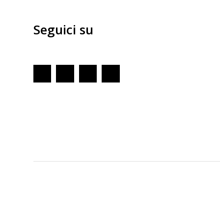
Seguici su
Redazione
GENOVA
– Piazza della Vittoria 11 A Int. A – 16121
E-mail
Scrivici