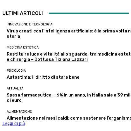
ULTIMI ARTICOLI
INNOVAZIONE E TECNOLOGIA
Virus creati con l’intelligenza artificiale: è la prima volta n
storia
MEDICINA ESTETICA
Restituire luce e vitalità allo sguardo, tra medicina estet
e chirurgia – Dott.ssa Tiziana Lazzari
PSICOLOGIA
Autostima: il diritto di stare bene
ATTUALITÀ
Spesa farmaceutica: +6% in un anno, in Italia sale a 39 mil
di euro
ALIMENTAZIONE
Alimentazione nei mesi caldi: come sostenere l’organism
Leggi di più