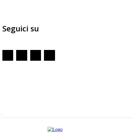
Seguici su
Redazione
GENOVA
– Piazza della Vittoria 11 A Int. A – 16121
E-mail
Scrivici