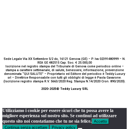
Sede Legale Via XX Settembre 5/2 dx, 16121 Genova (GE) – P. Iva 02391480999 – N.
REA GE 482515 Cap. Soc. € 25.000,00
Iscrizione nel registro stampa del Tribunale di Genova come periodico online –
stampa a carattere settimanale, di salute, benessere, informazione, prevenzione
denominata “QUI SALUTE” – Proprietario ed Editore del periodico è Teddy Luxury
srl – Direttrice Responsabile con tutti gli obblighi di legge è Paola Gavarone.
(Iscrizione registro stampa R.V. 5663/2020 Reg. Stampa N.14/2020 Cron. 890/2020).
2020-2025© Teddy Luxury SRL
Utilizziamo i cookie per essere sicuri che tu possa avere la
migliore esperienza sul nostro sito. Se continui ad utilizzare
questo sito noi constatiamo che tu ne sia felice.
Accetto
Continua senza accettare
Privacy policy