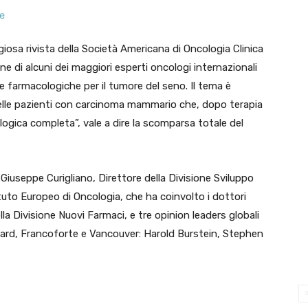
iosa rivista della Società Americana di Oncologia Clinica
ne di alcuni dei maggiori esperti oncologi internazionali
ie farmacologiche per il tumore del seno. Il tema è
nelle pazienti con carcinoma mammario che, dopo terapia
ogica completa”, vale a dire la scomparsa totale del
. Giuseppe Curigliano, Direttore della Divisione Sviluppo
ituto Europeo di Oncologia, che ha coinvolto i dottori
a Divisione Nuovi Farmaci, e tre opinion leaders globali
vard, Francoforte e Vancouver: Harold Burstein, Stephen