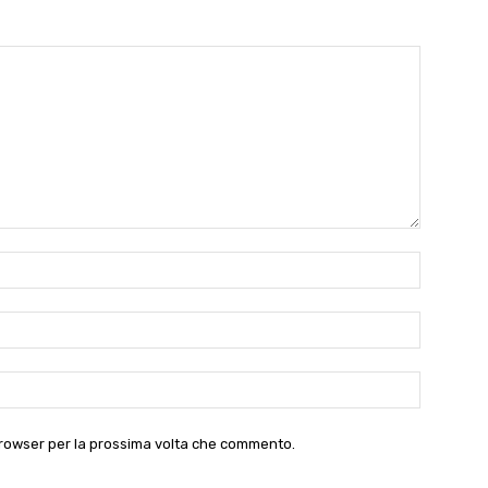
Nome:*
Email:*
Website:
 browser per la prossima volta che commento.