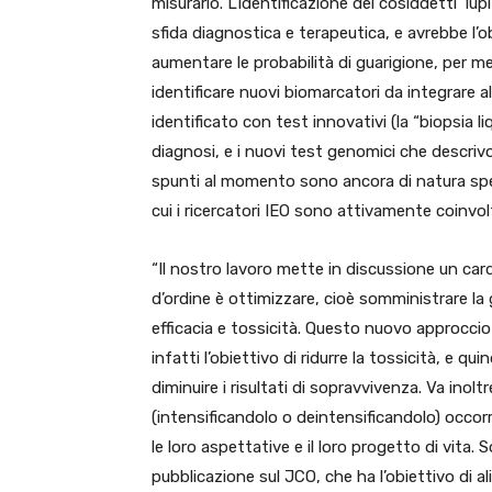
misurarlo. L’identificazione dei cosiddetti ‘lu
sfida diagnostica e terapeutica, e avrebbe l’o
aumentare le probabilità di guarigione, per me
identificare nuovi biomarcatori da integrare 
identificato con test innovativi (la “biopsia l
diagnosi, e i nuovi test genomici che descriv
spunti al momento sono ancora di natura sperim
cui i ricercatori IEO sono attivamente coinvol
“Il nostro lavoro mette in discussione un car
d’ordine è ottimizzare, cioè somministrare la 
efficacia e tossicità. Questo nuovo approcci
infatti l’obiettivo di ridurre la tossicità, e qu
diminuire i risultati di sopravvivenza. Va in
(intensificandolo o deintensificandolo) occor
le loro aspettative e il loro progetto di vita. 
pubblicazione sul JCO, che ha l’obiettivo di al