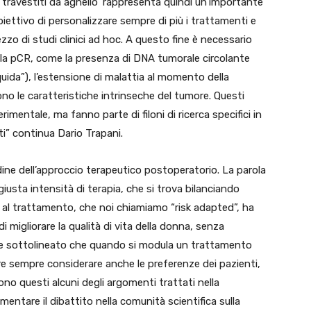
pi travestiti da agnello’ rappresenta quindi un’importante
biettivo di personalizzare sempre di più i trattamenti e
zzo di studi clinici ad hoc. A questo fine è necessario
alla pCR, come la presenza di DNA tumorale circolante
iquida”), l’estensione di malattia al momento della
ono le caratteristiche intrinseche del tumore. Questi
entale, ma fanno parte di filoni di ricerca specifici in
ti” continua Dario Trapani.
dine dell’approccio terapeutico postoperatorio. La parola
giusta intensità di terapia, che si trova bilanciando
o al trattamento, che noi chiamiamo “risk adapted”, ha
indi migliorare la qualità di vita della donna, senza
oltre sottolineato che quando si modula un trattamento
re sempre considerare anche le preferenze dei pazienti,
Sono questi alcuni degli argomenti trattati nella
imentare il dibattito nella comunità scientifica sulla