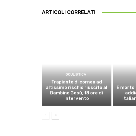
ARTICOLI CORRELATI
OCULISTICA
Trapianto di cornea ad
altissimo rischio riuscito al
È morto 
Bambino Gesù, 18 ore di
addi
intervento
italia