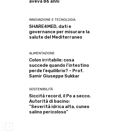
aveva 86 anni
INNOVAZIONE E TECNOLOGIA
SHARE4MED, dati e
governance per misurare la
salute del Mediterraneo
ALIMENTAZIONE
Colon irritabile: cosa
succede quando l’intestino
perde l’equilibrio? – Prof.
Samir Giuseppe Sukkar
SOSTENIBILITÀ
Siccità record, il Po a secco.
Autorità di bacino:
“Severità idrica alta, cuneo
salino pericoloso”