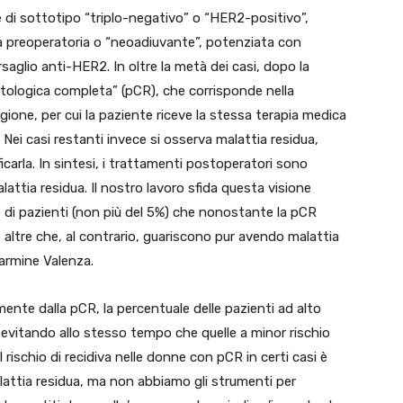
 di sottotipo “triplo-negativo” o “HER2-positivo”,
a preoperatoria o “neoadiuvante”, potenziata con
saglio anti-HER2. In oltre la metà dei casi, dopo la
atologica completa” (pCR), che corrisponde nella
igione, per cui la paziente riceve la stessa terapia medica
Nei casi restanti invece si osserva malattia residua,
icarla. In sintesi, i trattamenti postoperatori sono
attia residua. Il nostro lavoro sfida questa visione
le di pazienti (non più del 5%) che nonostante la pCR
 altre che, al contrario, guariscono pur avendo malattia
armine Valenza.
emente dalla pCR, la percentuale delle pazienti ad alto
, evitando allo stesso tempo che quelle a minor rischio
rischio di recidiva nelle donne con pCR in certi casi è
attia residua, ma non abbiamo gli strumenti per