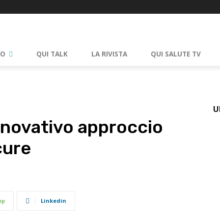
RO
QUI TALK
LA RIVISTA
QUI SALUTE TV
U
nnovativo approccio
cure
pp
Linkedin