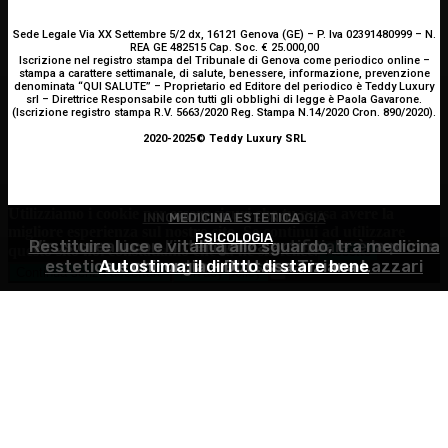
Sede Legale Via XX Settembre 5/2 dx, 16121 Genova (GE) – P. Iva 02391480999 – N.
REA GE 482515 Cap. Soc. € 25.000,00
Iscrizione nel registro stampa del Tribunale di Genova come periodico online –
stampa a carattere settimanale, di salute, benessere, informazione, prevenzione
denominata “QUI SALUTE” – Proprietario ed Editore del periodico è Teddy Luxury
srl – Direttrice Responsabile con tutti gli obblighi di legge è Paola Gavarone.
(Iscrizione registro stampa R.V. 5663/2020 Reg. Stampa N.14/2020 Cron. 890/2020).
2020-2025© Teddy Luxury SRL
Utilizziamo i cookie per essere sicuri che tu possa avere la
INNOVAZIONE E TECNOLOGIA
MEDICINA ESTETICA
migliore esperienza sul nostro sito. Se continui ad utilizzare
PSICOLOGIA
Restituire luce e vitalità allo sguardo, tra medicina
Virus creati con l’intelligenza artificiale: è la prima
questo sito noi constatiamo che tu ne sia felice.
Accetto
estetica e chirurgia – Dott.ssa Tiziana Lazzari
Autostima: il diritto di stare bene
volta nella storia
Continua senza accettare
Privacy policy