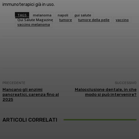
immunoterapici già in uso.
TAGS
melanoma
napoli
qui salute
Qui Salute Magazine
tumore
tumore della pelle
vaccino
vaccino melanoma
Facebook
X
WhatsApp
Linkedin
PRECEDENTE
SUCCESSIVO
Mancano gli enzimi
Malocclusione dentale, in che
pancreatici, carenza fino al
modo si può intervenire?
2025
ARTICOLI CORRELATI