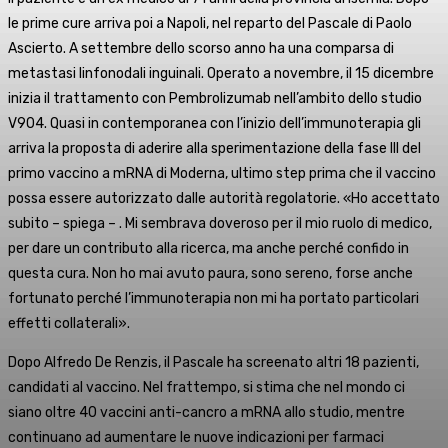
le prime cure arriva poi a Napoli, nel reparto del Pascale di Paolo
Ascierto. A settembre dello scorso anno ha una comparsa di
metastasi linfonodali inguinali. Operato a novembre, il 15 dicembre
inizia il trattamento con Pembrolizumab nell’ambito dello studio
V904. Quasi in contemporanea con l’inizio dell’immunoterapia gli
arriva la proposta di aderire alla sperimentazione della fase III del
primo vaccino a mRNA di Moderna, ultimo step prima che il vaccino
possa essere autorizzato dalle autorità regolatorie. «Ho accettato
subito – spiega – . Mi sembrava doveroso per il mio ruolo di medico,
per dare un contributo alla ricerca, ma anche perché confido in
questa cura. Non ho mai avuto paura, sono sereno, forse anche
fortunato perché l’immunoterapia non mi ha portato particolari
effetti collaterali».
Dopo Alfredo De Renzis, il Pascale ha screenato altri 18 pazienti,
candidati al vaccino. Nel frattempo, si stima che nel mondo ci
siano oltre 40 vaccini anti-cancro a mRNA allo studio, mentre
continuano ad aumentare le nuove indicazioni per farmaci