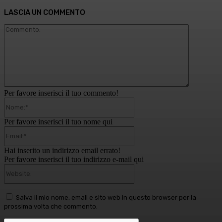
LASCIA UN COMMENTO
Commento
Per favore inserisci il tuo commento!
Nome:*
Per favore inserisci il tuo nome qui
Email:*
Hai inserito un indirizzo email errato!
Per favore inserisci il tuo indirizzo e-mail qui
Website:
Salva il mio nome, email e sito web in questo browser per la
prossima volta che commento.