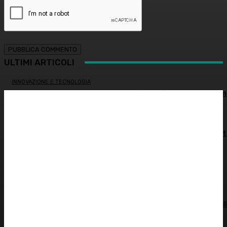
ULTIMI ARTICOLI
INNOVAZIONE E TECNOLOGIA
Virus creati con l’intelligenza artificiale: è la prima volta n
storia
MEDICINA ESTETICA
Restituire luce e vitalità allo sguardo, tra medicina estet
e chirurgia – Dott.ssa Tiziana Lazzari
PSICOLOGIA
Autostima: il diritto di stare bene
ATTUALITÀ
Spesa farmaceutica: +6% in un anno, in Italia sale a 39 mil
di euro