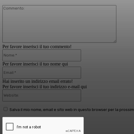
Comment
Per favore inserisci il tuo commento!
Nome:*
Per favore inserisci il tuo nome qui
Email:*
Hai inserito un indirizzo email errato!
Per favore inserisci il tuo indirizzo e-mail qui
Website:
Salva il mio nome, email e sito web in questo browser per la pross