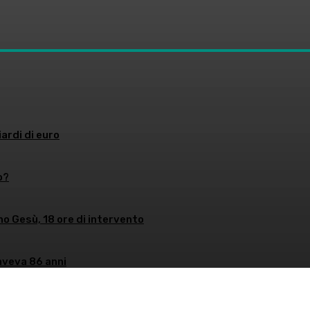
iardi di euro
o?
no Gesù, 18 ore di intervento
aveva 86 anni