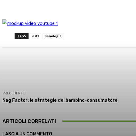
TAGS
asl3
senologia
Condividi
Facebook
X
What
PRECEDENTE
Nag Factor: le strategie del bambino-consumatore
ARTICOLI CORRELATI
LASCIA UN COMMENTO