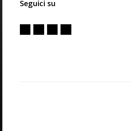
Seguici su
Redazione
GENOVA
– Piazza della Vittoria 11 A Int. A – 16121
E-mail
Scrivici