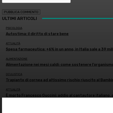
ULTIMI ARTICOLI
PSICOLOGIA
Autostima: il diritto di stare bene
ATTUALITÀ
Spesa farmaceutica: +6% in un anno, in Italia sale a 39 mil
ALIMENTAZIONE
Alimentazione nei mesi caldi: come sostenere l’organism
OCULISTICA
Trapianto di cornea ad altissimo rischio riuscito al Bambi
ATTUALITÀ
È morto Francesco Guccini: addio al cantautore italiano, 