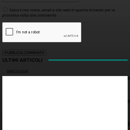
Salva il mio nome, email e sito web in questo browser per la
prossima volta che commento.
ULTIMI ARTICOLI
GINECOLOGIA
Salute sessuale femminile: cosa sapere per proteggere l
propria salute
INNOVAZIONE E TECNOLOGIA
Virus creati con l’intelligenza artificiale: è la prima volta n
storia
MEDICINA ESTETICA
Restituire luce e vitalità allo sguardo, tra medicina estet
e chirurgia – Dott.ssa Tiziana Lazzari