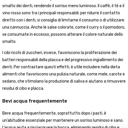
smalto dei denti, rendendo il sorriso meno luminoso. Il caffè, il tè e il
vino rosso sono tra i principali responsabili; per ridurre il contatto
diretto con i denti, si consiglia di limitarne il consumo o di utilizzare
una cannuccia. Anche le salse colorate, come il curry o il pomodoro,
se consumate in eccesso, possono alterare il colore naturale dello
smalto.
I cibi ricchi di zuccheri, invece, favoriscono la proliferazione dei
batteri responsabili della placca e del progressivo ingiallimento dei
denti. Per contrastare questi effetti, è utile includere nella dieta
alimenti che favoriscono una pulizia naturale, come mele, carote e
sedano, che stimolano la produzione di saliva e aiutano a rimuovere
residui di cibo e placca.
Bevi acqua frequentemente
Bere acqua frequentemente, soprattutto dopo i pasti, è
un’abitudine essenziale per mantenere un sorriso luminoso e sano.
L’acqua aiuta a risciacquare la bocca, eliminando residui di cibo e