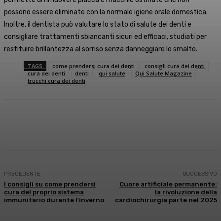
possono essere eliminate con la normale igiene orale domestica.
Inoltre, il dentista può valutare lo stato di salute dei denti e
consigliare trattamenti sbiancanti sicuri ed efficaci, studiati per
restituire brillantezza al sorriso senza danneggiare lo smalto.
TAGS
come prendersi cura dei denti
consigli cura dei denti
cura dei denti
denti
qui salute
Qui Salute Magazine
trucchi cura dei denti
Facebook
X
WhatsApp
Linkedin
PRECEDENTE
SUCCESSIVO
I consigli su come prendersi
Cuore artificiale permanente:
cura del proprio sistema
la rivoluzione della
immunitario durante l’inverno
cardiochirurgia parte nel 2025