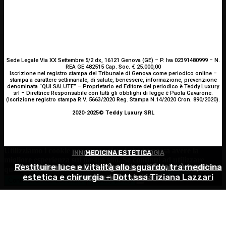
Sede Legale Via XX Settembre 5/2 dx, 16121 Genova (GE) – P. Iva 02391480999 – N.
REA GE 482515 Cap. Soc. € 25.000,00
Iscrizione nel registro stampa del Tribunale di Genova come periodico online –
stampa a carattere settimanale, di salute, benessere, informazione, prevenzione
denominata “QUI SALUTE” – Proprietario ed Editore del periodico è Teddy Luxury
srl – Direttrice Responsabile con tutti gli obblighi di legge è Paola Gavarone.
(Iscrizione registro stampa R.V. 5663/2020 Reg. Stampa N.14/2020 Cron. 890/2020).
2020-2025© Teddy Luxury SRL
Utilizziamo i cookie per essere sicuri che tu possa avere la
INNOVAZIONE E TECNOLOGIA
MEDICINA ESTETICA
GINECOLOGIA
migliore esperienza sul nostro sito. Se continui ad utilizzare
Restituire luce e vitalità allo sguardo, tra medicina
Virus creati con l’intelligenza artificiale: è la prima
Salute sessuale femminile: cosa sapere per
questo sito noi constatiamo che tu ne sia felice.
Accetto
estetica e chirurgia – Dott.ssa Tiziana Lazzari
proteggere la propria salute
volta nella storia
Continua senza accettare
Privacy policy