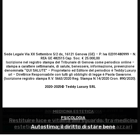
Sede Legale Via XX Settembre 5/2 dx, 16121 Genova (GE) – P. Iva 02391480999 – N.
REA GE 482515 Cap. Soc. € 25.000,00
Iscrizione nel registro stampa del Tribunale di Genova come periodico online –
stampa a carattere settimanale, di salute, benessere, informazione, prevenzione
denominata “QUI SALUTE” – Proprietario ed Editore del periodico è Teddy Luxury
srl – Direttrice Responsabile con tutti gli obblighi di legge è Paola Gavarone.
(Iscrizione registro stampa R.V. 5663/2020 Reg. Stampa N.14/2020 Cron. 890/2020).
2020-2025© Teddy Luxury SRL
Utilizziamo i cookie per essere sicuri che tu possa avere la
INNOVAZIONE E TECNOLOGIA
MEDICINA ESTETICA
migliore esperienza sul nostro sito. Se continui ad utilizzare
PSICOLOGIA
Restituire luce e vitalità allo sguardo, tra medicina
Virus creati con l’intelligenza artificiale: è la prima
questo sito noi constatiamo che tu ne sia felice.
Accetto
estetica e chirurgia – Dott.ssa Tiziana Lazzari
Autostima: il diritto di stare bene
volta nella storia
Continua senza accettare
Privacy policy