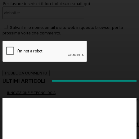
Per favore inserisci il tuo indirizzo e-mail qui
Website:
Salva il mio nome, email e sito web in questo browser per la
prossima volta che commento.
ULTIMI ARTICOLI
INNOVAZIONE E TECNOLOGIA
Virus creati con l’intelligenza artificiale: è la prima volta n
storia
MEDICINA ESTETICA
Restituire luce e vitalità allo sguardo, tra medicina estet
e chirurgia – Dott.ssa Tiziana Lazzari