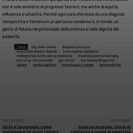
non è solo sinonimo di progresso tecnico, ma anche di equità,
efficienza e umanità. Perché ogni cura che inizia da una diagnosi
tempestiva e termina in un percorso condiviso è, in fondo, un
gesto di fiducia nel potenziale della scienza e nella dignità del
paziente.
TAGS
big data sanità
diagnosi precoce
dispositivi medici digitali
innovazione sanitaria
intelligenza artificiale in medicina
medicina personalizzata
percorso del paziente
qui salute
Qui Salute Magazine
salute
sanità digitale
tecnologia e salute
telemedicina
Facebook
X
WhatsApp
Linkedin
PRECEDENTE
SUCCESSIVO
Vista e tecnologia: come
Sclerosi multipla: storie di
proteggere gli occhi nell’era
resilienza e nuove prospettive