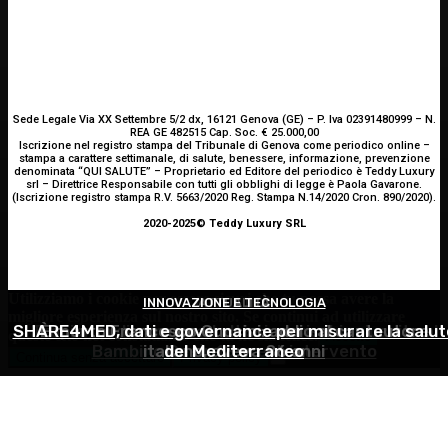
Sede Legale Via XX Settembre 5/2 dx, 16121 Genova (GE) – P. Iva 02391480999 – N.
REA GE 482515 Cap. Soc. € 25.000,00
Iscrizione nel registro stampa del Tribunale di Genova come periodico online –
stampa a carattere settimanale, di salute, benessere, informazione, prevenzione
denominata “QUI SALUTE” – Proprietario ed Editore del periodico è Teddy Luxury
srl – Direttrice Responsabile con tutti gli obblighi di legge è Paola Gavarone.
(Iscrizione registro stampa R.V. 5663/2020 Reg. Stampa N.14/2020 Cron. 890/2020).
2020-2025© Teddy Luxury SRL
Utilizziamo i cookie per essere sicuri che tu possa avere la
INNOVAZIONE E TECNOLOGIA
OCULISTICA
ATTUALITÀ
migliore esperienza sul nostro sito. Se continui ad utilizzare
SHARE4MED, dati e governance per misurare la salut
Trapianto di cornea ad altissimo rischio riuscito al
È morto Francesco Guccini: addio al cantautore
questo sito noi constatiamo che tu ne sia felice.
Accetto
Bambino Gesù, 18 ore di intervento
italiano, aveva 86 anni
del Mediterraneo
Continua senza accettare
Privacy policy