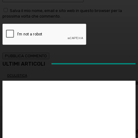
Salva il mio nome, email e sito web in questo browser per la
prossima volta che commento.
ULTIMI ARTICOLI
OCULISTICA
Trapianto di cornea ad altissimo rischio riuscito al Bambi
Gesù, 18 ore di intervento
ATTUALITÀ
È morto Francesco Guccini: addio al cantautore italiano,
aveva 86 anni
INNOVAZIONE E TECNOLOGIA
SHARE4MED, dati e governance per misurare la salute de
Mediterraneo