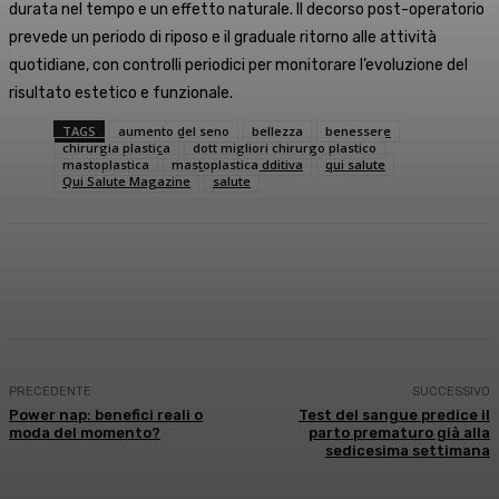
durata nel tempo e un effetto naturale. Il decorso post-operatorio
prevede un periodo di riposo e il graduale ritorno alle attività
quotidiane, con controlli periodici per monitorare l’evoluzione del
risultato estetico e funzionale.
TAGS
aumento del seno
bellezza
benessere
chirurgia plastica
dott migliori chirurgo plastico
mastoplastica
mastoplastica dditiva
qui salute
Qui Salute Magazine
salute
Facebook
X
WhatsApp
Linkedin
PRECEDENTE
SUCCESSIVO
Power nap: benefici reali o
Test del sangue predice il
moda del momento?
parto prematuro già alla
sedicesima settimana