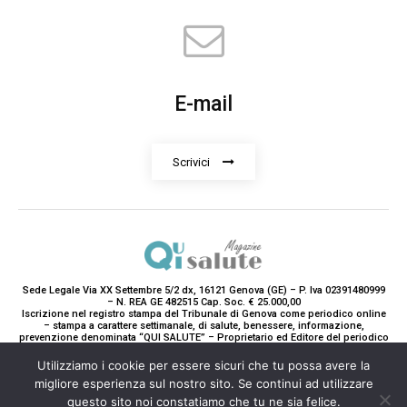
E-mail
Scrivici
Sede Legale Via XX Settembre 5/2 dx, 16121 Genova (GE) – P. Iva 02391480999
– N. REA GE 482515 Cap. Soc. € 25.000,00
Iscrizione nel registro stampa del Tribunale di Genova come periodico online
– stampa a carattere settimanale, di salute, benessere, informazione,
prevenzione denominata “QUI SALUTE” – Proprietario ed Editore del periodico
è Teddy Luxury srl – Direttrice Responsabile con tutti gli obblighi di legge è
Paola Gavarone. (Iscrizione registro stampa R.V. 5663/2020 Reg. Stampa
Utilizziamo i cookie per essere sicuri che tu possa avere la
N.14/2020 Cron. 890/2020).
migliore esperienza sul nostro sito. Se continui ad utilizzare
2020-2025© Teddy Luxury SRL
questo sito noi constatiamo che tu ne sia felice.