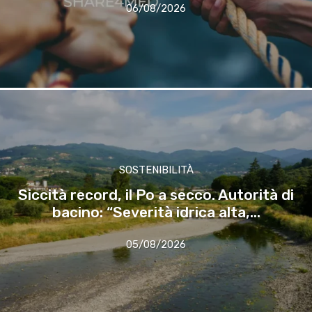
06/08/2026
SOSTENIBILITÀ
Siccità record, il Po a secco. Autorità di
bacino: “Severità idrica alta,...
05/08/2026