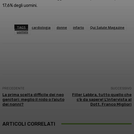
17,6% degli uomini.
TAGS
cardiologia
donne
infarto
Qui Salute Magazine
uomini
Facebook
X
WhatsApp
Linkedin
PRECEDENTE
SUCCESSIVO
La prima scelta difficile dei neo
Filler Labbra, tutto quello che
genitori: meglio il nido o l’aiuto
c’è da sapere! L’intervista al
dei nonni?
Dott. Franco Migliori
ARTICOLI CORRELATI