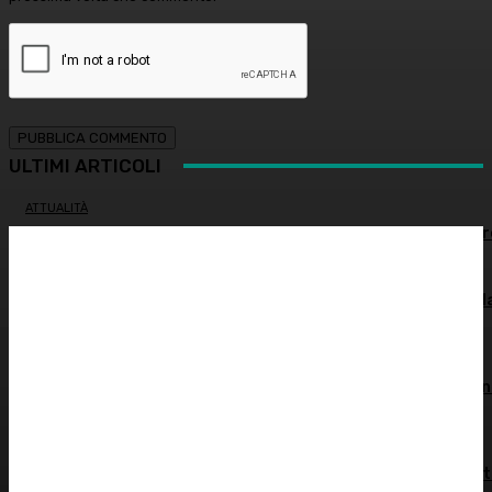
ULTIMI ARTICOLI
ATTUALITÀ
Estate e zanzare: come difendersi e quali rimedi sceglie
GINECOLOGIA
Salute sessuale femminile: cosa sapere per proteggere l
propria salute
INNOVAZIONE E TECNOLOGIA
Virus creati con l’intelligenza artificiale: è la prima volta n
storia
MEDICINA ESTETICA
Restituire luce e vitalità allo sguardo, tra medicina estet