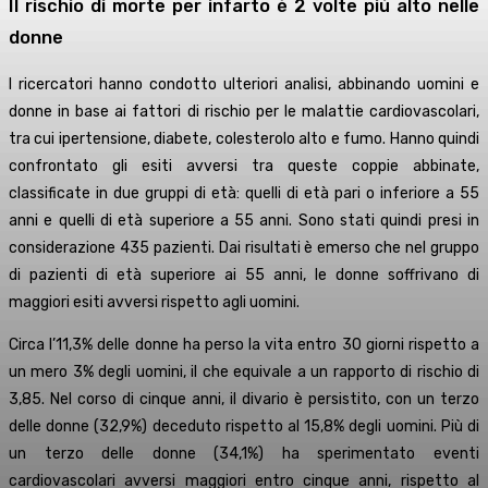
Il rischio di morte per infarto è 2 volte più alto nelle
donne
I ricercatori hanno condotto ulteriori analisi, abbinando uomini e
donne in base ai fattori di rischio per le malattie cardiovascolari,
tra cui ipertensione, diabete, colesterolo alto e fumo. Hanno quindi
confrontato gli esiti avversi tra queste coppie abbinate,
classificate in due gruppi di età: quelli di età pari o inferiore a 55
anni e quelli di età superiore a 55 anni. Sono stati quindi presi in
considerazione 435 pazienti. Dai risultati è emerso che nel gruppo
di pazienti di età superiore ai 55 anni, le donne soffrivano di
maggiori esiti avversi rispetto agli uomini.
Circa l’11,3% delle donne ha perso la vita entro 30 giorni rispetto a
un mero 3% degli uomini, il che equivale a un rapporto di rischio di
3,85. Nel corso di cinque anni, il divario è persistito, con un terzo
delle donne (32,9%) deceduto rispetto al 15,8% degli uomini. Più di
un terzo delle donne (34,1%) ha sperimentato eventi
cardiovascolari avversi maggiori entro cinque anni, rispetto al