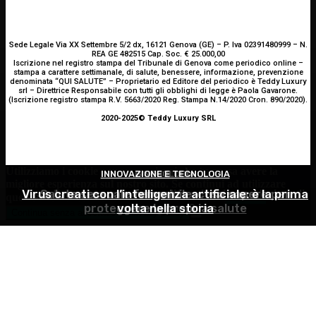
Sede Legale Via XX Settembre 5/2 dx, 16121 Genova (GE) – P. Iva 02391480999 – N.
REA GE 482515 Cap. Soc. € 25.000,00
Iscrizione nel registro stampa del Tribunale di Genova come periodico online –
stampa a carattere settimanale, di salute, benessere, informazione, prevenzione
denominata “QUI SALUTE” – Proprietario ed Editore del periodico è Teddy Luxury
srl – Direttrice Responsabile con tutti gli obblighi di legge è Paola Gavarone.
(Iscrizione registro stampa R.V. 5663/2020 Reg. Stampa N.14/2020 Cron. 890/2020).
2020-2025© Teddy Luxury SRL
Utilizziamo i cookie per essere sicuri che tu possa avere la
INNOVAZIONE E TECNOLOGIA
GINECOLOGIA
ATTUALITÀ
migliore esperienza sul nostro sito. Se continui ad utilizzare
Virus creati con l’intelligenza artificiale: è la prima
Estate e zanzare: come difendersi e quali rimedi
Salute sessuale femminile: cosa sapere per
questo sito noi constatiamo che tu ne sia felice.
Accetto
proteggere la propria salute
volta nella storia
scegliere?
Continua senza accettare
Privacy policy