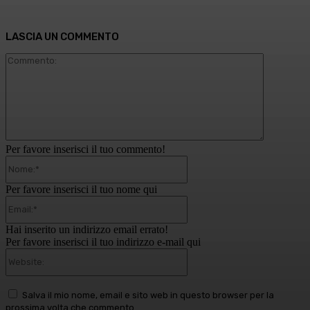
LASCIA UN COMMENTO
Commento
Per favore inserisci il tuo commento!
Nome:*
Per favore inserisci il tuo nome qui
Email:*
Hai inserito un indirizzo email errato!
Per favore inserisci il tuo indirizzo e-mail qui
Website:
Salva il mio nome, email e sito web in questo browser per la
prossima volta che commento.