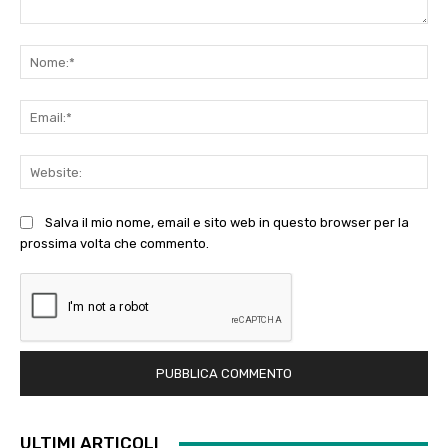
Commento:
No
Ema
Web
Salva il mio nome, email e sito web in questo browser per la
prossima volta che commento.
ULTIMI ARTICOLI