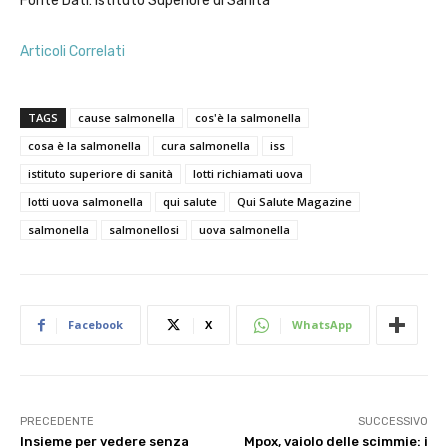
Fonte Dati: Istituto Superiore di Sanità
Articoli Correlati
TAGS
cause salmonella
cos'è la salmonella
cosa è la salmonella
cura salmonella
iss
istituto superiore di sanità
lotti richiamati uova
lotti uova salmonella
qui salute
Qui Salute Magazine
salmonella
salmonellosi
uova salmonella
Facebook
X
WhatsApp
PRECEDENTE
SUCCESSIVO
Insieme per vedere senza
Mpox, vaiolo delle scimmie: i