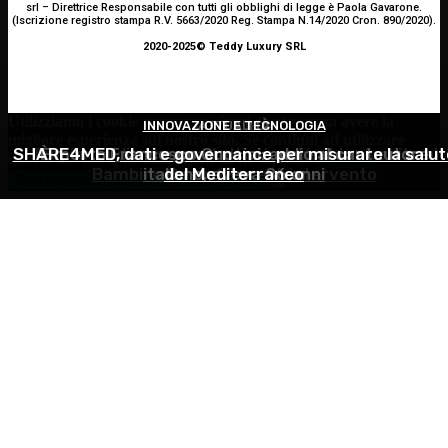
srl – Direttrice Responsabile con tutti gli obblighi di legge è Paola Gavarone.
(Iscrizione registro stampa R.V. 5663/2020 Reg. Stampa N.14/2020 Cron. 890/2020).
2020-2025© Teddy Luxury SRL
Utilizziamo i cookie per essere sicuri che tu possa avere la
INNOVAZIONE E TECNOLOGIA
OCULISTICA
ATTUALITÀ
migliore esperienza sul nostro sito. Se continui ad utilizzare
SHARE4MED, dati e governance per misurare la salut
Trapianto di cornea ad altissimo rischio riuscito al
È morto Francesco Guccini: addio al cantautore
questo sito noi constatiamo che tu ne sia felice.
Accetto
Bambino Gesù, 18 ore di intervento
italiano, aveva 86 anni
del Mediterraneo
Continua senza accettare
Privacy policy