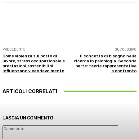
Facebook
X
WhatsApp
Linkedin
PRECEDENTE
SUCCESSIVO
Come violenza sul posto di
Il concetto di bisogno nella
lavoro, stress occupazionale e
ricerca in psicologia. Seconda
prestazioni sostenibili si
parte: teorie rappresentative
influenzano vicendevolmente
a confronto
ARTICOLI CORRELATI
LASCIA UN COMMENTO
Commento