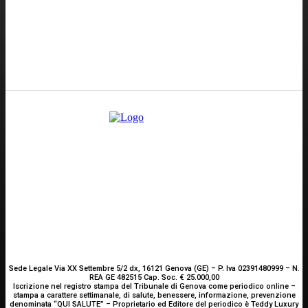
GENOVA
– Piazza della Vittoria 11 A Int. A – 16121
E-mail
Scrivici
Sede Legale Via XX Settembre 5/2 dx, 16121 Genova (GE) – P. Iva 02391480999 – N.
REA GE 482515 Cap. Soc. € 25.000,00
Iscrizione nel registro stampa del Tribunale di Genova come periodico online –
stampa a carattere settimanale, di salute, benessere, informazione, prevenzione
denominata “QUI SALUTE” – Proprietario ed Editore del periodico è Teddy Luxury