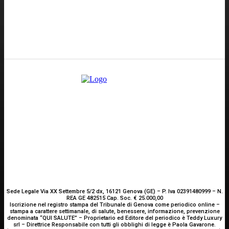
GENOVA
– Piazza della Vittoria 11 A Int. A – 16121
E-mail
Scrivici
Sede Legale Via XX Settembre 5/2 dx, 16121 Genova (GE) – P. Iva 02391480999 – N.
REA GE 482515 Cap. Soc. € 25.000,00
Iscrizione nel registro stampa del Tribunale di Genova come periodico online –
stampa a carattere settimanale, di salute, benessere, informazione, prevenzione
denominata “QUI SALUTE” – Proprietario ed Editore del periodico è Teddy Luxury
srl – Direttrice Responsabile con tutti gli obblighi di legge è Paola Gavarone.