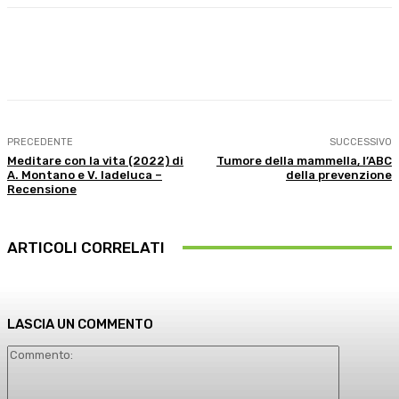
Facebook
X
WhatsApp
Linkedin
PRECEDENTE
SUCCESSIVO
Meditare con la vita (2022) di
Tumore della mammella, l’ABC
A. Montano e V. Iadeluca –
della prevenzione
Recensione
ARTICOLI CORRELATI
LASCIA UN COMMENTO
Commento