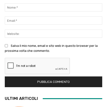
Commento:
No
Ema
Web
Salva il mio nome, email e sito web in questo browser per la
prossima volta che commento.
ULTIMI ARTICOLI