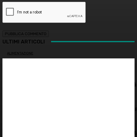
ULTIMI ARTICOLI
ALIMENTAZIONE
Colon irritabile: cosa succede quando l’intestino perde
l’equilibrio? – Prof. Samir Giuseppe Sukkar
SOSTENIBILITÀ
Siccità record, il Po a secco. Autorità di bacino: “Severità
idrica alta, cuneo salino pericoloso”
DERMATOLOGIA
L’innovazione che protegge dal sole: le nuove tecnologie 
la pelle
PSICOLOGIA
Il mito del sesso spontaneo: si può programmare l’intimi