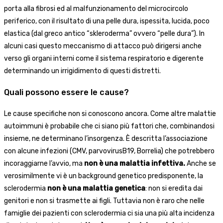
porta alla fibrosi ed al malfunzionamento del microcircolo
periferico, con il risultato di una pelle dura, ispessita, lucida, poco
elastica (dal greco antico “skleroderma” ovvero “pelle dura”). In
alcuni casi questo meccanismo di attacco può dirigersi anche
verso gli organi interni come il sistema respiratorio e digerente
determinando un irrigidimento di questi distretti.
Quali possono essere le cause?
Le cause specifiche non si conoscono ancora. Come altre malattie
autoimmuni è probabile che ci siano più fattori che, combinandosi
insieme, ne determinano l’insorgenza. È descritta l’associazione
con alcune infezioni (CMV, parvovirusB19, Borrelia) che potrebbero
incoraggiarne l’avvio, ma
non è una malattia infettiva.
Anche se
verosimilmente vi è un background genetico predisponente, la
sclerodermia
non è una malattia genetica
: non si eredita dai
genitori e non si trasmette ai figli. Tuttavia non è raro che nelle
famiglie dei pazienti con sclerodermia ci sia una più alta incidenza