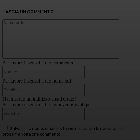
LASCIA UN COMMENTO
Commento
Per favore inserisci il tuo commento!
Nome:*
Per favore inserisci il tuo nome qui
Email:*
Hai inserito un indirizzo email errato!
Per favore inserisci il tuo indirizzo e-mail qui
Website:
Salva il mio nome, email e sito web in questo browser per la
prossima volta che commento.