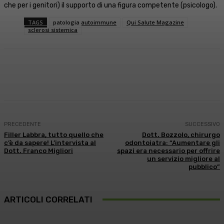
che per i genitori) il supporto di una figura competente (psicologo).
TAGS
patologia autoimmune
Qui Salute Magazine
sclerosi sistemica
Facebook
X
WhatsApp
Linkedin
PRECEDENTE
SUCCESSIVO
Filler Labbra, tutto quello che
Dott. Bozzolo, chirurgo
c’è da sapere! L’intervista al
odontoiatra: “Aumentare gli
Dott. Franco Migliori
spazi era necessario per offrire
un servizio migliore al
pubblico”
ARTICOLI CORRELATI