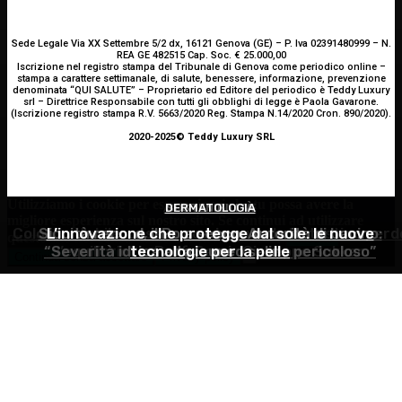
Sede Legale Via XX Settembre 5/2 dx, 16121 Genova (GE) – P. Iva 02391480999 – N.
REA GE 482515 Cap. Soc. € 25.000,00
Iscrizione nel registro stampa del Tribunale di Genova come periodico online –
stampa a carattere settimanale, di salute, benessere, informazione, prevenzione
denominata “QUI SALUTE” – Proprietario ed Editore del periodico è Teddy Luxury
srl – Direttrice Responsabile con tutti gli obblighi di legge è Paola Gavarone.
(Iscrizione registro stampa R.V. 5663/2020 Reg. Stampa N.14/2020 Cron. 890/2020).
2020-2025© Teddy Luxury SRL
Utilizziamo i cookie per essere sicuri che tu possa avere la
ALIMENTAZIONE
DERMATOLOGIA
SOSTENIBILITÀ
migliore esperienza sul nostro sito. Se continui ad utilizzare
Colon irritabile: cosa succede quando l’intestino perd
Siccità record, il Po a secco. Autorità di bacino:
L’innovazione che protegge dal sole: le nuove
questo sito noi constatiamo che tu ne sia felice.
Accetto
“Severità idrica alta, cuneo salino pericoloso”
l’equilibrio? – Prof. Samir Giuseppe Sukkar
tecnologie per la pelle
Continua senza accettare
Privacy policy