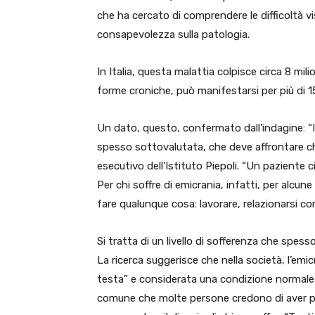
che ha cercato di comprendere le difficoltà vis
consapevolezza sulla patologia.
In Italia, questa malattia colpisce circa 8 mili
forme croniche, può manifestarsi per più di 15
Un dato, questo, confermato dall’indagine: “Il
spesso sottovalutata, che deve affrontare chi 
esecutivo dell’Istituto Piepoli. “Un paziente c
Per chi soffre di emicrania, infatti, per alcu
fare qualunque cosa: lavorare, relazionarsi con g
Si tratta di un livello di sofferenza che spes
La ricerca suggerisce che nella società, l’em
testa” e considerata una condizione normale
comune che molte persone credono di aver prov