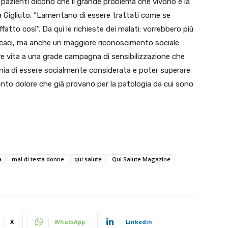
i pazienti dicono che il grande problema che vivono è la
a Gigliuto. “Lamentano di essere trattati come se
tto così”. Da qui le richieste dei malati: vorrebbero più
fficaci, ma anche un maggiore riconoscimento sociale
dare vita a una grade campagna di sensibilizzazione che
nia di essere socialmente considerata e poter superare
anto dolore che già provano per la patologia da cui sono
a
mal di testa donne
qui salute
Qui Salute Magazine
X
WhatsApp
Linkedin