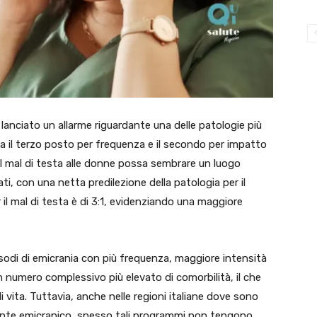
lanciato un allarme riguardante una delle patologie più
cupa il terzo posto per frequenza e il secondo per impatto
e il mal di testa alle donne possa sembrare un luogo
, con una netta predilezione della patologia per il
l mal di testa è di 3:1, evidenziando una maggiore
sodi di emicrania con più frequenza, maggiore intensità
n numero complessivo più elevato di comorbilità, il che
di vita. Tuttavia, anche nelle regioni italiane dove sono
ziente emicranico, spesso tali programmi non tengono