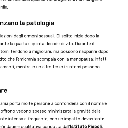
nile.
enzano la patologia
iazioni degli ormoni sessuali. Di solito inizia dopo la
te la quarta e quinta decade di vita. Durante il
intomi tendono a migliorare, ma possono riapparire dopo
ntito che l’emicrania scompaia con la menopausa: infatti,
iamenti, mentre in un altro terzo i sintomi possono
are
rania porta molte persone a confonderla con il normale
soffrono vedono spesso minimizzata la gravità della
mente intensa e frequente, con un impatto devastante
un’indagine qualitativa condotta dall’
Istituto Piepoli
,