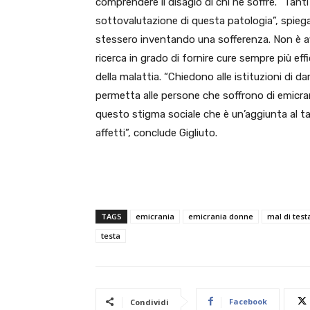
comprendere il disagio di chi ne soffre. “Tant
sottovalutazione di questa patologia”, spieg
stessero inventando una sofferenza. Non è affa
ricerca in grado di fornire cure sempre più e
della malattia. “Chiedono alle istituzioni di 
permetta alle persone che soffrono di emicra
questo stigma sociale che è un’aggiunta al t
affetti”, conclude Gigliuto.
TAGS
emicrania
emicrania donne
mal di test
testa
Facebook
Condividi