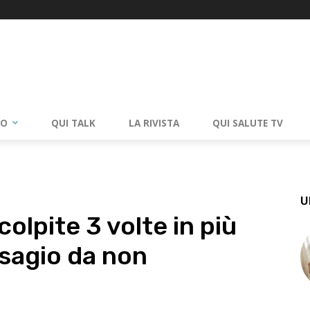
RO
QUI TALK
LA RIVISTA
QUI SALUTE TV
U
olpite 3 volte in più
isagio da non