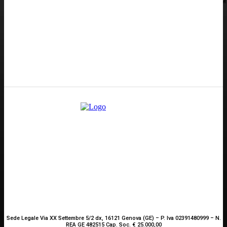
idrica alta, cuneo salino pericoloso”
Redazione
GENOVA
– Piazza della Vittoria 11 A Int. A – 16121
E-mail
Scrivici
Sede Legale Via XX Settembre 5/2 dx, 16121 Genova (GE) – P. Iva 02391480999 – N.
REA GE 482515 Cap. Soc. € 25.000,00