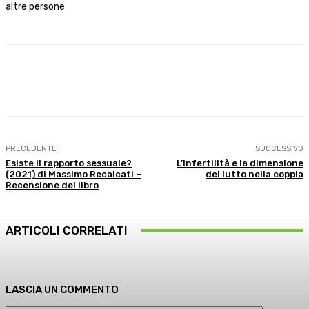
altre persone
Facebook
X
WhatsApp
Linkedin
PRECEDENTE
SUCCESSIVO
Esiste il rapporto sessuale?
L’infertilità e la dimensione
(2021) di Massimo Recalcati –
del lutto nella coppia
Recensione del libro
ARTICOLI CORRELATI
LASCIA UN COMMENTO