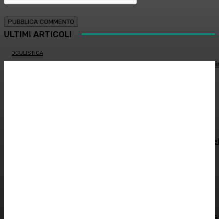
ULTIMI ARTICOLI
OCULISTICA
Trapianto di cornea ad altissimo rischio riuscito al Bambi
Gesù, 18 ore di intervento
ATTUALITÀ
È morto Francesco Guccini: addio al cantautore italiano,
aveva 86 anni
INNOVAZIONE E TECNOLOGIA
SHARE4MED, dati e governance per misurare la salute de
Mediterraneo
ALIMENTAZIONE
Colon irritabile: cosa succede quando l’intestino perde
l’equilibrio? – Prof. Samir Giuseppe Sukkar
SOSTENIBILITÀ
Siccità record, il Po a secco. Autorità di bacino: “Severità