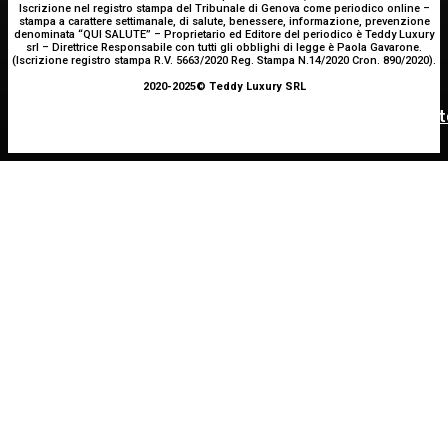
Iscrizione nel registro stampa del Tribunale di Genova come periodico online –
stampa a carattere settimanale, di salute, benessere, informazione, prevenzione
denominata “QUI SALUTE” – Proprietario ed Editore del periodico è Teddy Luxury
srl – Direttrice Responsabile con tutti gli obblighi di legge è Paola Gavarone.
(Iscrizione registro stampa R.V. 5663/2020 Reg. Stampa N.14/2020 Cron. 890/2020).
INNOVAZIONE E TECNOLOGIA
OCULISTICA
ATTUALITÀ
2020-2025© Teddy Luxury SRL
SHARE4MED, dati e governance per misurare la salut
Trapianto di cornea ad altissimo rischio riuscito al
È morto Francesco Guccini: addio al cantautore
Bambino Gesù, 18 ore di intervento
italiano, aveva 86 anni
del Mediterraneo