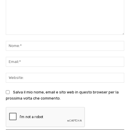
Commento:
No
Ema
Web
Salva il mio nome, email e sito web in questo browser per la
prossima volta che commento.