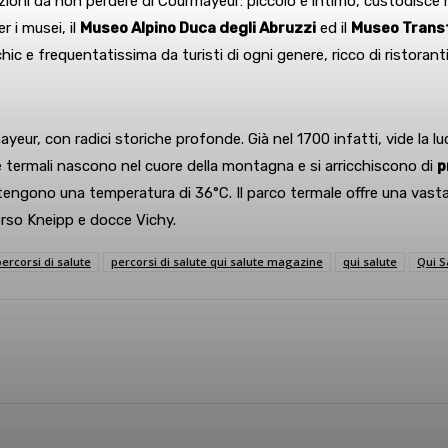
zioni da non perdere di Courmayeur: piccolo e intimo, custodisce m
 i musei, il
Museo Alpino Duca degli Abruzzi
ed il
Museo Transf
c e frequentatissima da turisti di ogni genere, ricco di ristoranti, l
yeur, con radici storiche profonde. Già nel 1700 infatti, vide la lu
ue termali nascono nel cuore della montagna e si arricchiscono di
p
ngono una temperatura di 36°C. Il parco termale offre una vasta v
orso Kneipp e docce Vichy.
percorsi di salute
percorsi di salute qui salute magazine
qui salute
Qui S
sApp
Linkedin