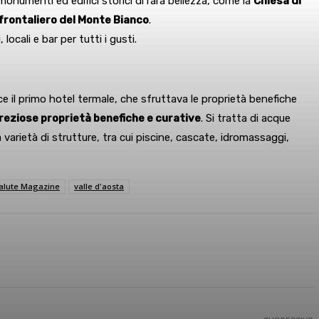
onumenti ed edifici storici di rara bellezza, come la
Chiesa di
rontaliero del Monte Bianco
.
ocali e bar per tutti i gusti.
ce il primo hotel termale, che sfruttava le proprietà benefiche
reziose proprietà benefiche e curative
. Si tratta di acque
arietà di strutture, tra cui piscine, cascate, idromassaggi,
alute Magazine
valle d'aosta