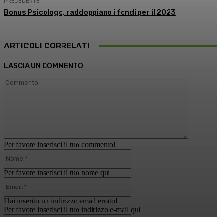
PRECEDENTE
Bonus Psicologo, raddoppiano i fondi per il 2023
ARTICOLI CORRELATI
LASCIA UN COMMENTO
Comment
Per favore inserisci il tuo commento!
Nome:*
Per favore inserisci il tuo nome qui
Email:*
Hai inserito un indirizzo email errato!
Per favore inserisci il tuo indirizzo e-mail qui