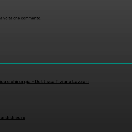
ima volta che commento.
ica e chirurgia – Dott.ssa Tiziana Lazzari
iardi di euro