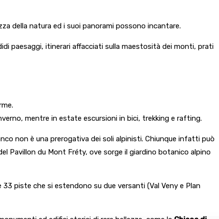
ezza della natura ed i suoi panorami possono incantare.
i paesaggi, itinerari affacciati sulla maestosità dei monti, prati
erme.
nverno, mentre in estate escursioni in bici, trekking e rafting.
nco non è una prerogativa dei soli alpinisti. Chiunque infatti può
el Pavillon du Mont Fréty, ove sorge il giardino botanico alpino
e 33 piste che si estendono su due versanti (Val Veny e Plan