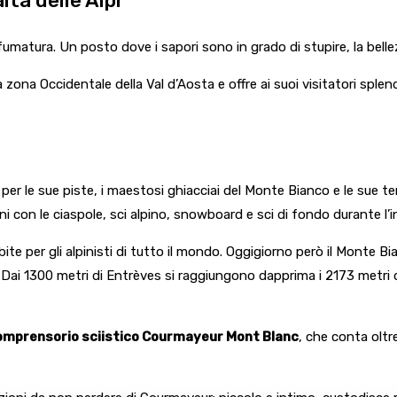
lta delle Alpi
sfumatura. Un posto dove i sapori sono in grado di stupire, la bell
na Occidentale della Val d’Aosta e offre ai suoi visitatori splendid
e per le sue piste, i maestosi ghiacciai del Monte Bianco e le sue t
ioni con le ciaspole, sci alpino, snowboard e sci di fondo durante l’i
e per gli alpinisti di tutto il mondo. Oggigiorno però il Monte Bia
. Dai 1300 metri di Entrèves si raggiungono dapprima i 2173 metri d
omprensorio sciistico Courmayeur Mont Blanc
, che conta oltr