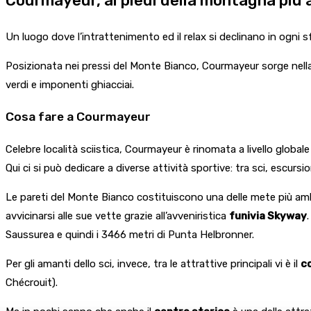
Courmayeur, ai piedi della montagna più a
Un luogo dove l’intrattenimento ed il relax si declinano in ogni 
Posizionata nei pressi del Monte Bianco, Courmayeur sorge nella zo
verdi e imponenti ghiacciai.
Cosa fare a Courmayeur
Celebre località sciistica, Courmayeur è rinomata a livello global
Qui ci si può dedicare a diverse attività sportive: tra sci, escurs
Le pareti del Monte Bianco costituiscono una delle mete più ambit
avvicinarsi alle sue vette grazie all’avveniristica
funivia Skyway
Saussurea e quindi i 3466 metri di Punta Helbronner.
Per gli amanti dello sci, invece, tra le attrattive principali vi è il
c
Chécrouit).