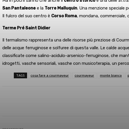
Ma in pochi sanno che anche il
centro storico
è una delle attra
San Pantaleone
e la
Torre Malluquin
. Una menzione speciale per
Il fulcro del suo centro è
Corso Roma
, mondana, commerciale, chi
Terme Pré Saint Didier
Il termalismo rappresenta una delle risorse più preziose di Courma
delle acque ferruginose e solfuree di questa valle. Le calde acq
classificate come salino-acidulo-arsenico-ferruginose, che mante
idrogetti, vasche sensoriali, vasche con musicoterapia, un perc
TAGS
cosa fare a courmayeur
courmayeur
monte bianco
Condividi
Facebook
X
What