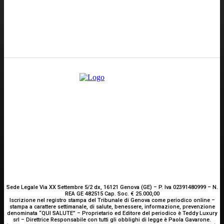
GENOVA
– Piazza della Vittoria 11 A Int. A – 16121
E-mail
Scrivici
Sede Legale Via XX Settembre 5/2 dx, 16121 Genova (GE) – P. Iva 02391480999 – N.
REA GE 482515 Cap. Soc. € 25.000,00
Iscrizione nel registro stampa del Tribunale di Genova come periodico online –
stampa a carattere settimanale, di salute, benessere, informazione, prevenzione
denominata “QUI SALUTE” – Proprietario ed Editore del periodico è Teddy Luxury
srl – Direttrice Responsabile con tutti gli obblighi di legge è Paola Gavarone.