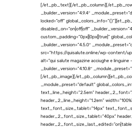
[/et_pb_text][/et_pb_column][/et_pb_row]
_builder_version=”4.9.4″ _module_preset=”d
locked=”off” global_colors_info=”{}”][et_p
disabled_on=”on|off|off” _builder_version=”
custom_padding=”0px||0px||true|” global_c
_builder_version=”4.5.0″ _module_preset=”d
src=”https://quisalute.online/wp-content/u
alt=”qui salute magazine acciughe e linguine 
_builder_version=”4.10.8″ _module_preset=”d
[/et_pb_image][/et_pb_column][et_pb_colu
_module_preset=”default” global_colors_inf
text_line_height=”2.5em” header_2_font=”Al
header_2_line_height=”1.2em” width=”100%” 
text_font_size_tablet=”14px” text_font_si
header_2_font_size_tablet=”40px” heade
header_2_font_size_last_edited=”on|tablet”