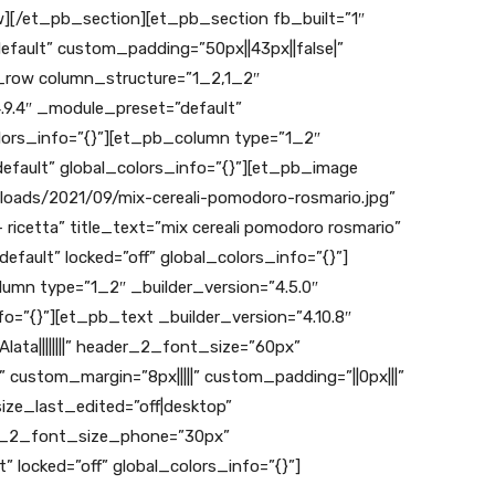
[/et_pb_section][et_pb_section fb_built=”1″
efault” custom_padding=”50px||43px||false|”
b_row column_structure=”1_2,1_2″
4.9.4″ _module_preset=”default”
olors_info=”{}”][et_pb_column type=”1_2″
efault” global_colors_info=”{}”][et_pb_image
ploads/2021/09/mix-cereali-pomodoro-rosmario.jpg”
– ricetta” title_text=”mix cereali pomodoro rosmario”
efault” locked=”off” global_colors_info=”{}”]
mn type=”1_2″ _builder_version=”4.5.0″
o=”{}”][et_pb_text _builder_version=”4.10.8″
ata||||||||” header_2_font_size=”60px”
custom_margin=”8px|||||” custom_padding=”||0px|||”
ze_last_edited=”off|desktop”
r_2_font_size_phone=”30px”
 locked=”off” global_colors_info=”{}”]