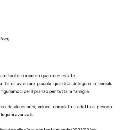
tivo)
caro tanto in inverno quanto in estate.
 te di avanzare piccole quantità di legumi o cereali,
 figuriamoci per il pranzo per tutta la famiglia.
paro da alcuni anni, veloce, completa e adatta al periodo
 e legumi avanzati.
isalute.online/wp-content/uploads/2021/09/mix-