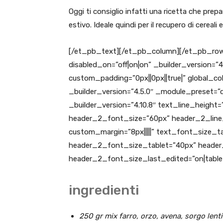
Oggi ti consiglio infatti una ricetta che prep
estivo. Ideale quindi per il recupero di cereali
[/et_pb_text][/et_pb_column][/et_pb_row
disabled_on=”off|on|on” _builder_version=”
custom_padding=”0px||0px||true|” global_c
_builder_version=”4.5.0″ _module_preset=”d
_builder_version=”4.10.8″ text_line_height=”
header_2_font_size=”60px” header_2_line
custom_margin=”8px|||||” text_font_size_t
header_2_font_size_tablet=”40px” heade
header_2_font_size_last_edited=”on|tablet”
ingredienti
250 gr mix farro, orzo, avena, sorgo lenti