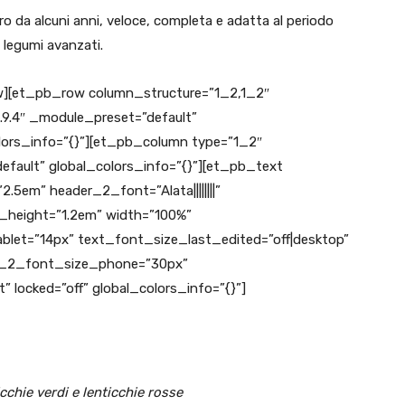
aro da alcuni anni, veloce, completa e adatta al periodo
 e legumi avanzati.
][et_pb_row column_structure=”1_2,1_2″
4.9.4″ _module_preset=”default”
olors_info=”{}”][et_pb_column type=”1_2″
efault” global_colors_info=”{}”][et_pb_text
2.5em” header_2_font=”Alata||||||||”
_height=”1.2em” width=”100%”
ablet=”14px” text_font_size_last_edited=”off|desktop”
r_2_font_size_phone=”30px”
 locked=”off” global_colors_info=”{}”]
cchie verdi e lenticchie rosse