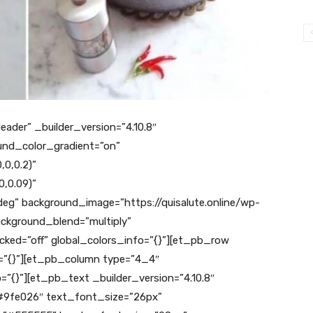
eader” _builder_version=”4.10.8″
nd_color_gradient=”on”
,0,0.2)”
,0.09)”
eg” background_image=”https://quisalute.online/wp-
ckground_blend=”multiply”
ocked=”off” global_colors_info=”{}”][et_pb_row
o=”{}”][et_pb_column type=”4_4″
o=”{}”][et_pb_text _builder_version=”4.10.8″
r=”#9fe026″ text_font_size=”26px”