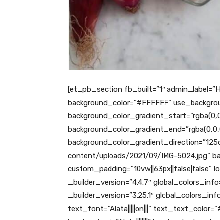
[et_pb_section fb_built=”1″ admin_label=”H
background_color=”#FFFFFF” use_backgrou
background_color_gradient_start=”rgba(0,0
background_color_gradient_end=”rgba(0,0,0
background_color_gradient_direction=”125d
content/uploads/2021/09/IMG-5024.jpg” ba
custom_padding=”10vw||63px||false|false” l
_builder_version=”4.4.7″ global_colors_inf
_builder_version=”3.25.1″ global_colors_inf
text_font=”Alata|||||on|||” text_text_colo