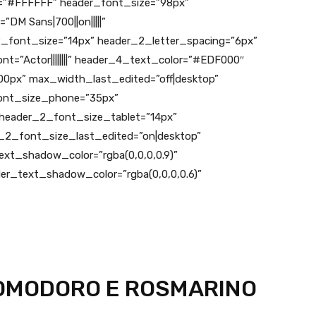
lor=”#FFFFFF” header_font_size=”98px”
DM Sans|700||on|||||”
font_size=”14px” header_2_letter_spacing=”6px”
t=”Actor||||||||” header_4_text_color=”#EDF000″
px” max_width_last_edited=”off|desktop”
font_size_phone=”35px”
 header_2_font_size_tablet=”14px”
2_font_size_last_edited=”on|desktop”
xt_shadow_color=”rgba(0,0,0,0.9)”
r_text_shadow_color=”rgba(0,0,0,0.6)”
POMODORO E ROSMARINO