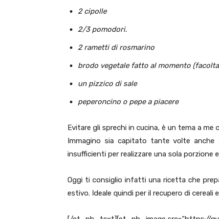
2 cipolle
2/3 pomodori.
2 rametti di rosmarino
brodo vegetale fatto al momento (facolta
un pizzico di sale
peperoncino o pepe a piacere
Evitare gli sprechi in cucina, è un tema a me 
Immagino sia capitato tante volte anche a
insufficienti per realizzare una sola porzione e
Oggi ti consiglio infatti una ricetta che pre
estivo. Ideale quindi per il recupero di cereali
[/et_pb_text][et_pb_image src=”https://qu