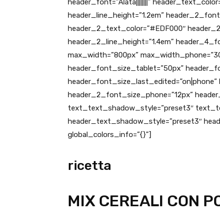
header_font=”Alata||||||||” header_text_co
header_line_height=”1.2em” header_2_font=”
header_2_text_color=”#EDF000″ header_2_
header_2_line_height=”1.4em” header_4_fon
max_width=”800px” max_width_phone=”300
header_font_size_tablet=”50px” header_
header_font_size_last_edited=”on|phone”
header_2_font_size_phone=”12px” header_
text_text_shadow_style=”preset3″ text_te
header_text_shadow_style=”preset3″ heade
global_colors_info=”{}”]
ricetta
MIX CEREALI CON 