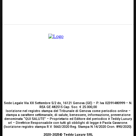
E-mail
Scrivici
Sede Legale Via XX Settembre 5/2 dx, 16121 Genova (GE) – P. Iva 02391480999 – N.
REA GE 482515 Cap. Soc. € 25.000,00
Iscrizione nel registro stampa del Tribunale di Genova come periodico online –
stampa a carattere settimanale, di salute, benessere, informazione, prevenzione
denominata “QUI SALUTE” – Proprietario ed Editore del periodico è Teddy Luxury
srl – Direttrice Responsabile con tutti gli obblighi di legge è Paola Gavarone.
(Iscrizione registro stampa R.V. 5663/2020 Reg. Stampa N.14/2020 Cron. 890/2020).
2020-2025© Teddy Luxury SRL