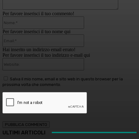
Per favore inserisci il tuo commento!
Nome:*
Per favore inserisci il tuo nome qui
Email:*
Hai inserito un indirizzo email errato!
Per favore inserisci il tuo indirizzo e-mail qui
Website:
Salva il mio nome, email e sito web in questo browser per la
prossima volta che commento.
ULTIMI ARTICOLI