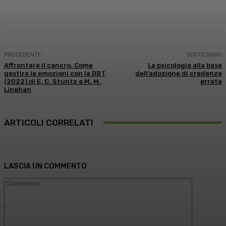
Facebook
X
WhatsApp
Linkedin
PRECEDENTE
SUCCESSIVO
Affrontare il cancro. Come
La psicologia alla base
gestire le emozioni con la DBT
dell’adozione di credenze
(2022) di E. C. Stuntz e M. M.
errate
Linehan
ARTICOLI CORRELATI
LASCIA UN COMMENTO
Commento