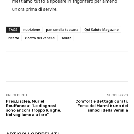
mettiamo tutto a riposare in frigorifero per almeno
un’ora prima di servire.
TAGS
nutrizione
panzanella toscana
Qui Salute Magazine
ricetta
ricetta del venerdi
salute
Facebook
X
WhatsApp
Li
PRECEDENTE
SUCCESSIVO
Pres.Lisclea, Muriel
Comfort e dettagli curati:
Rouffaneau: “Le diagnosi
Forte dei Marmi è uno dei
sono ancora troppo lunghe.
simboli della Versilia
Noi vogliamo aiutare”