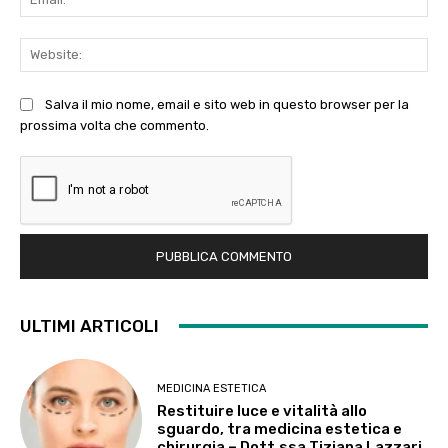
Web
Salva il mio nome, email e sito web in questo browser per la
prossima volta che commento.
ULTIMI ARTICOLI
MEDICINA ESTETICA
Restituire luce e vitalità allo
sguardo, tra medicina estetica e
chirurgia – Dott.ssa Tiziana Lazzari