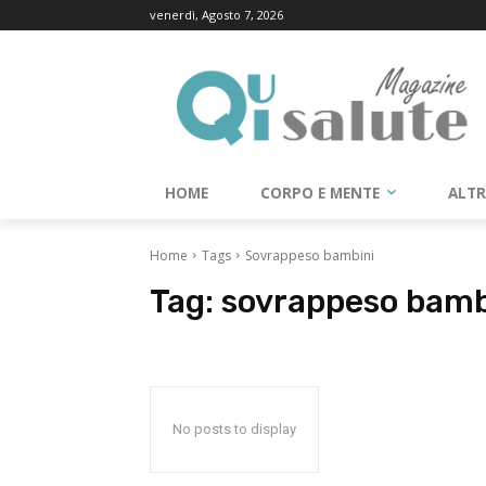
venerdì, Agosto 7, 2026
HOME
CORPO E MENTE
ALT
Home
Tags
Sovrappeso bambini
Tag:
sovrappeso bamb
No posts to display