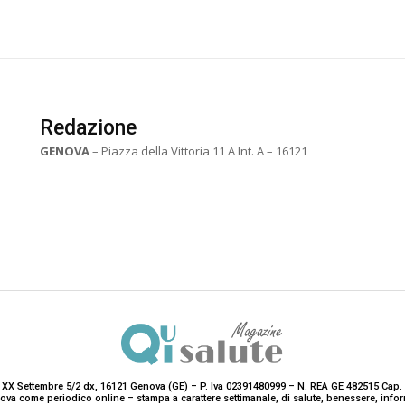
Redazione
GENOVA
– Piazza della Vittoria 11 A Int. A – 16121
 XX Settembre 5/2 dx, 16121 Genova (GE) – P. Iva 02391480999 – N. REA GE 482515 Cap. 
enova come periodico online – stampa a carattere settimanale, di salute, benessere, i