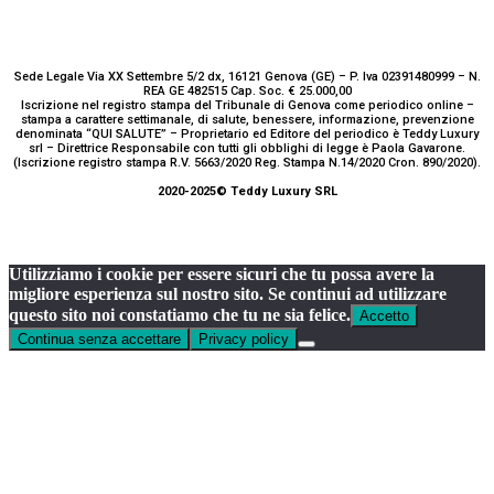
Sede Legale Via XX Settembre 5/2 dx, 16121 Genova (GE) – P. Iva 02391480999 – N.
REA GE 482515 Cap. Soc. € 25.000,00
Iscrizione nel registro stampa del Tribunale di Genova come periodico online –
stampa a carattere settimanale, di salute, benessere, informazione, prevenzione
denominata “QUI SALUTE” – Proprietario ed Editore del periodico è Teddy Luxury
srl – Direttrice Responsabile con tutti gli obblighi di legge è Paola Gavarone.
(Iscrizione registro stampa R.V. 5663/2020 Reg. Stampa N.14/2020 Cron. 890/2020).
2020-2025© Teddy Luxury SRL
Utilizziamo i cookie per essere sicuri che tu possa avere la
migliore esperienza sul nostro sito. Se continui ad utilizzare
questo sito noi constatiamo che tu ne sia felice.
Accetto
Continua senza accettare
Privacy policy