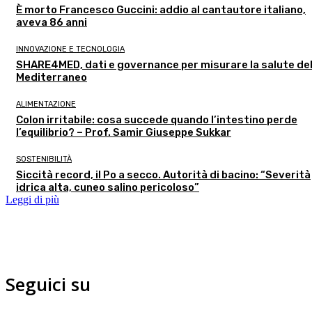
È morto Francesco Guccini: addio al cantautore italiano,
aveva 86 anni
INNOVAZIONE E TECNOLOGIA
SHARE4MED, dati e governance per misurare la salute de
Mediterraneo
ALIMENTAZIONE
Colon irritabile: cosa succede quando l’intestino perde
l’equilibrio? – Prof. Samir Giuseppe Sukkar
SOSTENIBILITÀ
Siccità record, il Po a secco. Autorità di bacino: “Severità
idrica alta, cuneo salino pericoloso”
Leggi di più
Seguici su