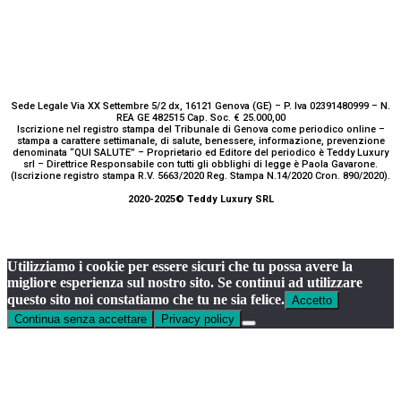
Sede Legale Via XX Settembre 5/2 dx, 16121 Genova (GE) – P. Iva 02391480999 – N.
REA GE 482515 Cap. Soc. € 25.000,00
Iscrizione nel registro stampa del Tribunale di Genova come periodico online –
stampa a carattere settimanale, di salute, benessere, informazione, prevenzione
denominata “QUI SALUTE” – Proprietario ed Editore del periodico è Teddy Luxury
srl – Direttrice Responsabile con tutti gli obblighi di legge è Paola Gavarone.
(Iscrizione registro stampa R.V. 5663/2020 Reg. Stampa N.14/2020 Cron. 890/2020).
2020-2025© Teddy Luxury SRL
Utilizziamo i cookie per essere sicuri che tu possa avere la
migliore esperienza sul nostro sito. Se continui ad utilizzare
questo sito noi constatiamo che tu ne sia felice.
Accetto
Continua senza accettare
Privacy policy