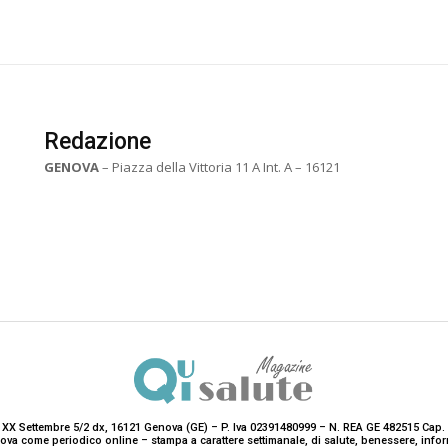
Redazione
GENOVA
– Piazza della Vittoria 11 A Int. A – 16121
 XX Settembre 5/2 dx, 16121 Genova (GE) – P. Iva 02391480999 – N. REA GE 482515 Cap. 
enova come periodico online – stampa a carattere settimanale, di salute, benessere, i