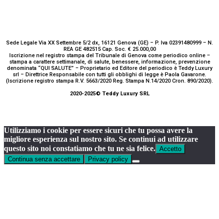
Sede Legale Via XX Settembre 5/2 dx, 16121 Genova (GE) – P. Iva 02391480999 – N.
REA GE 482515 Cap. Soc. € 25.000,00
Iscrizione nel registro stampa del Tribunale di Genova come periodico online –
stampa a carattere settimanale, di salute, benessere, informazione, prevenzione
denominata “QUI SALUTE” – Proprietario ed Editore del periodico è Teddy Luxury
srl – Direttrice Responsabile con tutti gli obblighi di legge è Paola Gavarone.
(Iscrizione registro stampa R.V. 5663/2020 Reg. Stampa N.14/2020 Cron. 890/2020).
2020-2025© Teddy Luxury SRL
Utilizziamo i cookie per essere sicuri che tu possa avere la
migliore esperienza sul nostro sito. Se continui ad utilizzare
questo sito noi constatiamo che tu ne sia felice.
Accetto
Continua senza accettare
Privacy policy