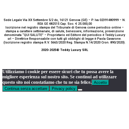
Sede Legale Via XX Settembre 5/2 dx, 16121 Genova (GE) – P. Iva 02391480999 – N.
REA GE 482515 Cap. Soc. € 25.000,00
Iscrizione nel registro stampa del Tribunale di Genova come periodico online –
stampa a carattere settimanale, di salute, benessere, informazione, prevenzione
denominata “QUI SALUTE” – Proprietario ed Editore del periodico è Teddy Luxury
srl – Direttrice Responsabile con tutti gli obblighi di legge è Paola Gavarone.
(Iscrizione registro stampa R.V. 5663/2020 Reg. Stampa N.14/2020 Cron. 890/2020).
2020-2025© Teddy Luxury SRL
Utilizziamo i cookie per essere sicuri che tu possa avere la
migliore esperienza sul nostro sito. Se continui ad utilizzare
questo sito noi constatiamo che tu ne sia felice.
Accetto
Continua senza accettare
Privacy policy