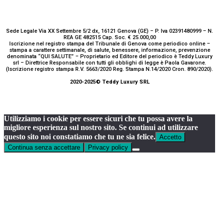
Sede Legale Via XX Settembre 5/2 dx, 16121 Genova (GE) – P. Iva 02391480999 – N.
REA GE 482515 Cap. Soc. € 25.000,00
Iscrizione nel registro stampa del Tribunale di Genova come periodico online –
stampa a carattere settimanale, di salute, benessere, informazione, prevenzione
denominata “QUI SALUTE” – Proprietario ed Editore del periodico è Teddy Luxury
srl – Direttrice Responsabile con tutti gli obblighi di legge è Paola Gavarone.
(Iscrizione registro stampa R.V. 5663/2020 Reg. Stampa N.14/2020 Cron. 890/2020).
2020-2025© Teddy Luxury SRL
Utilizziamo i cookie per essere sicuri che tu possa avere la
migliore esperienza sul nostro sito. Se continui ad utilizzare
questo sito noi constatiamo che tu ne sia felice.
Accetto
Continua senza accettare
Privacy policy