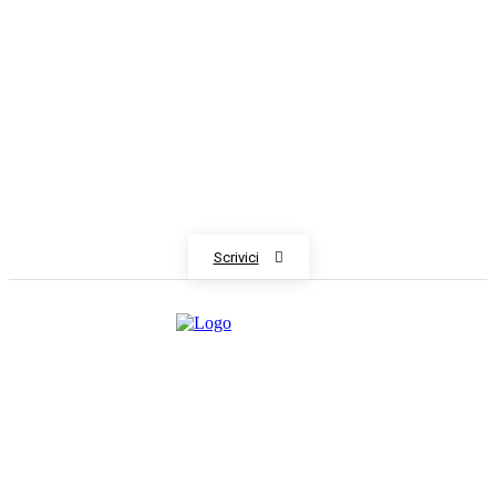
Redazione
GENOVA
– Piazza della Vittoria 11 A Int. A – 16121
E-mail
Scrivici