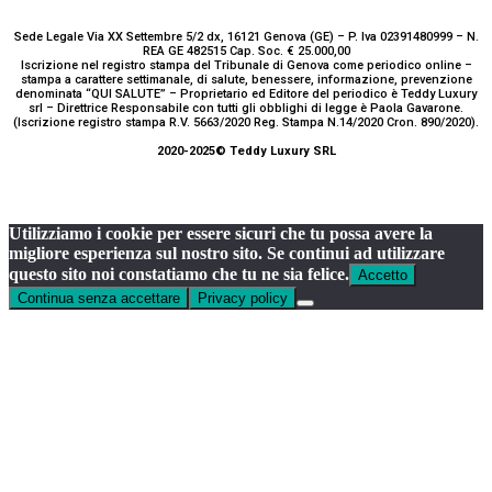
Sede Legale Via XX Settembre 5/2 dx, 16121 Genova (GE) – P. Iva 02391480999 – N.
REA GE 482515 Cap. Soc. € 25.000,00
Iscrizione nel registro stampa del Tribunale di Genova come periodico online –
stampa a carattere settimanale, di salute, benessere, informazione, prevenzione
denominata “QUI SALUTE” – Proprietario ed Editore del periodico è Teddy Luxury
srl – Direttrice Responsabile con tutti gli obblighi di legge è Paola Gavarone.
(Iscrizione registro stampa R.V. 5663/2020 Reg. Stampa N.14/2020 Cron. 890/2020).
2020-2025© Teddy Luxury SRL
Utilizziamo i cookie per essere sicuri che tu possa avere la
migliore esperienza sul nostro sito. Se continui ad utilizzare
questo sito noi constatiamo che tu ne sia felice.
Accetto
Continua senza accettare
Privacy policy