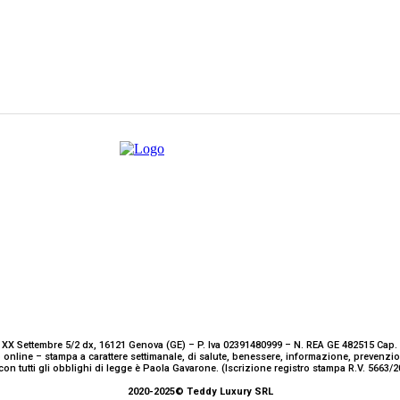
 XX Settembre 5/2 dx, 16121 Genova (GE) – P. Iva 02391480999 – N. REA GE 482515 Cap. 
 online – stampa a carattere settimanale, di salute, benessere, informazione, prevenz
con tutti gli obblighi di legge è Paola Gavarone. (Iscrizione registro stampa R.V. 5663
2020-2025© Teddy Luxury SRL