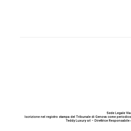
GENOVA
– Piazza della Vittoria 11 A Int. A – 16121
E-mail
Scrivici
Sede Legale Via
Iscrizione nel registro stampa del Tribunale di Genova come periodico
Teddy Luxury srl – Direttrice Responsabile 