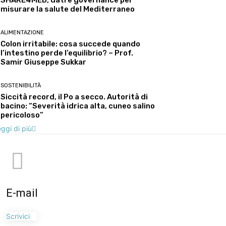
SHARE4MED, dati e governance per
misurare la salute del Mediterraneo
ALIMENTAZIONE
Colon irritabile: cosa succede quando
l’intestino perde l’equilibrio? – Prof.
Samir Giuseppe Sukkar
SOSTENIBILITÀ
Siccità record, il Po a secco. Autorità di
bacino: “Severità idrica alta, cuneo salino
pericoloso”
ggi di più
E-mail
Scrivici