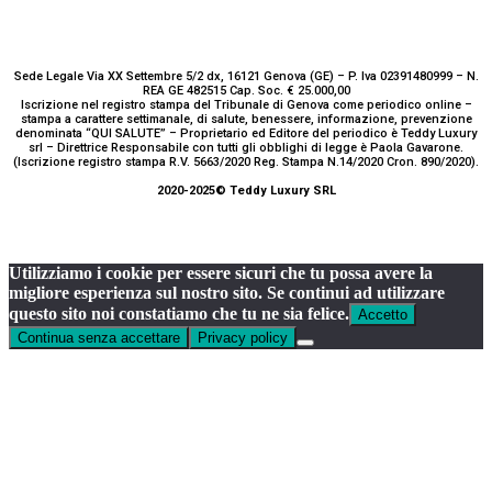
Sede Legale Via XX Settembre 5/2 dx, 16121 Genova (GE) – P. Iva 02391480999 – N.
REA GE 482515 Cap. Soc. € 25.000,00
Iscrizione nel registro stampa del Tribunale di Genova come periodico online –
stampa a carattere settimanale, di salute, benessere, informazione, prevenzione
denominata “QUI SALUTE” – Proprietario ed Editore del periodico è Teddy Luxury
srl – Direttrice Responsabile con tutti gli obblighi di legge è Paola Gavarone.
(Iscrizione registro stampa R.V. 5663/2020 Reg. Stampa N.14/2020 Cron. 890/2020).
2020-2025© Teddy Luxury SRL
Utilizziamo i cookie per essere sicuri che tu possa avere la
migliore esperienza sul nostro sito. Se continui ad utilizzare
questo sito noi constatiamo che tu ne sia felice.
Accetto
Continua senza accettare
Privacy policy