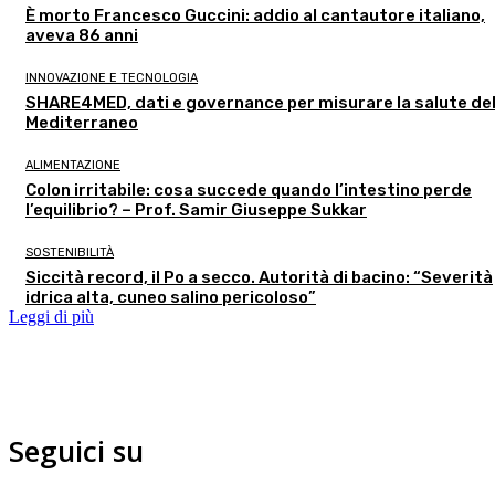
È morto Francesco Guccini: addio al cantautore italiano,
aveva 86 anni
INNOVAZIONE E TECNOLOGIA
SHARE4MED, dati e governance per misurare la salute de
Mediterraneo
ALIMENTAZIONE
Colon irritabile: cosa succede quando l’intestino perde
l’equilibrio? – Prof. Samir Giuseppe Sukkar
SOSTENIBILITÀ
Siccità record, il Po a secco. Autorità di bacino: “Severità
idrica alta, cuneo salino pericoloso”
Leggi di più
Seguici su