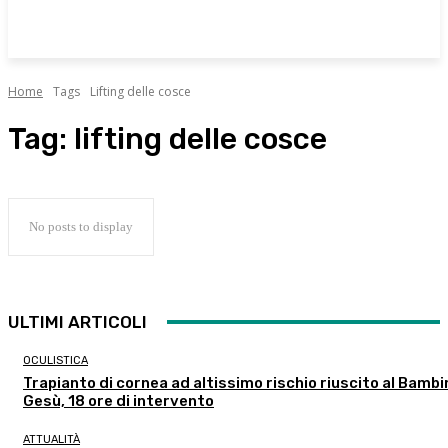
Home
Tags
Lifting delle cosce
Tag:
lifting delle cosce
No posts to display
ULTIMI ARTICOLI
OCULISTICA
Trapianto di cornea ad altissimo rischio riuscito al Bambi
Gesù, 18 ore di intervento
ATTUALITÀ