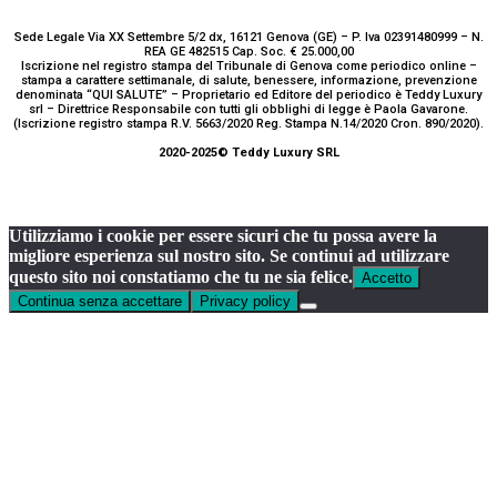
Sede Legale Via XX Settembre 5/2 dx, 16121 Genova (GE) – P. Iva 02391480999 – N.
REA GE 482515 Cap. Soc. € 25.000,00
Iscrizione nel registro stampa del Tribunale di Genova come periodico online –
stampa a carattere settimanale, di salute, benessere, informazione, prevenzione
denominata “QUI SALUTE” – Proprietario ed Editore del periodico è Teddy Luxury
srl – Direttrice Responsabile con tutti gli obblighi di legge è Paola Gavarone.
(Iscrizione registro stampa R.V. 5663/2020 Reg. Stampa N.14/2020 Cron. 890/2020).
2020-2025© Teddy Luxury SRL
Utilizziamo i cookie per essere sicuri che tu possa avere la
migliore esperienza sul nostro sito. Se continui ad utilizzare
questo sito noi constatiamo che tu ne sia felice.
Accetto
Continua senza accettare
Privacy policy