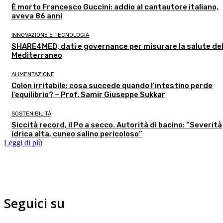
È morto Francesco Guccini: addio al cantautore italiano,
aveva 86 anni
INNOVAZIONE E TECNOLOGIA
SHARE4MED, dati e governance per misurare la salute de
Mediterraneo
ALIMENTAZIONE
Colon irritabile: cosa succede quando l’intestino perde
l’equilibrio? – Prof. Samir Giuseppe Sukkar
SOSTENIBILITÀ
Siccità record, il Po a secco. Autorità di bacino: “Severità
idrica alta, cuneo salino pericoloso”
Leggi di più
Seguici su