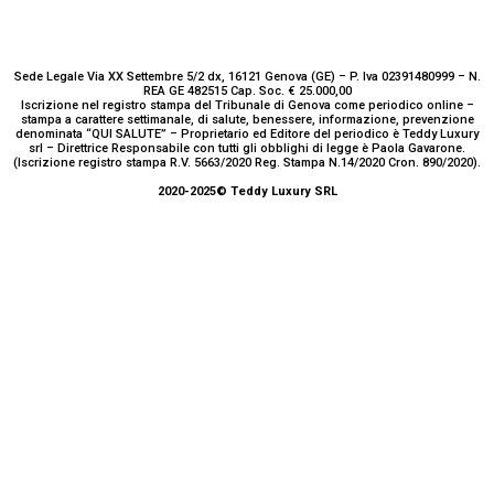
Sede Legale Via XX Settembre 5/2 dx, 16121 Genova (GE) – P. Iva 02391480999 – N.
REA GE 482515 Cap. Soc. € 25.000,00
Iscrizione nel registro stampa del Tribunale di Genova come periodico online –
stampa a carattere settimanale, di salute, benessere, informazione, prevenzione
denominata “QUI SALUTE” – Proprietario ed Editore del periodico è Teddy Luxury
srl – Direttrice Responsabile con tutti gli obblighi di legge è Paola Gavarone.
(Iscrizione registro stampa R.V. 5663/2020 Reg. Stampa N.14/2020 Cron. 890/2020).
2020-2025© Teddy Luxury SRL